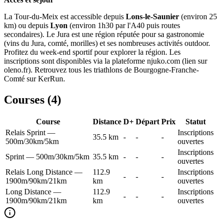
La Tour-du-Meix est accessible depuis
Lons-le-Saunier
(environ 25
km) ou depuis
Lyon
(environ 1h30 par l'A40 puis routes
secondaires). Le Jura est une région réputée pour sa gastronomie
(vins du Jura, comté, morilles) et ses nombreuses activités outdoor.
Profitez du week-end sportif pour explorer la région. Les
inscriptions sont disponibles via la plateforme njuko.com (lien sur
oleno.fr). Retrouvez tous les triathlons de Bourgogne-Franche-
Comté sur KerRun.
Courses (
4
)
Course
Distance
D+
Départ
Prix
Statut
Relais Sprint —
Inscriptions
35.5
km
-
-
-
500m/30km/5km
ouvertes
Inscriptions
Sprint — 500m/30km/5km
35.5
km
-
-
-
ouvertes
Relais Long Distance —
112.9
Inscriptions
-
-
-
1900m/90km/21km
km
ouvertes
Long Distance —
112.9
Inscriptions
-
-
-
1900m/90km/21km
km
ouvertes