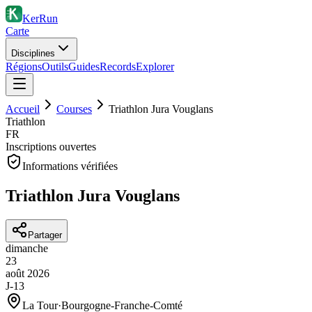
KerRun
Carte
Disciplines
Régions
Outils
Guides
Records
Explorer
Accueil
Courses
Triathlon Jura Vouglans
Triathlon
FR
Inscriptions ouvertes
Informations vérifiées
Triathlon Jura Vouglans
Partager
dimanche
23
août
2026
J-13
La Tour
·
Bourgogne-Franche-Comté