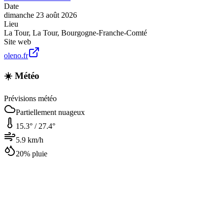
Date
dimanche 23 août 2026
Lieu
La Tour
,
La Tour
,
Bourgogne-Franche-Comté
Site web
oleno.fr
☀️ Météo
Prévisions météo
Partiellement nuageux
15.3
° /
27.4
°
5.9
km/h
20
% pluie