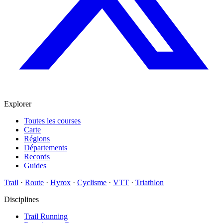
Explorer
Toutes les courses
Carte
Régions
Départements
Records
Guides
Trail
·
Route
·
Hyrox
·
Cyclisme
·
VTT
·
Triathlon
Disciplines
Trail Running