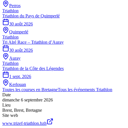
Perros
Triathlon
Triathlon du Pays de Quimperlé
30 août 2026
Quimperlé
Triathlon
Tri Alré Race – Triathlon d’Auray
30 août 2026
Auray
Triathlon
Triathlon de la Côte des Légendes
1 sept. 2026
Kerlouan
Toutes les courses en
Bretagne
Tous les événements
Triathlon
Date
dimanche 6 septembre 2026
Lieu
Brest
,
Brest
,
Bretagne
Site web
www.trizef-triathlon.bzh