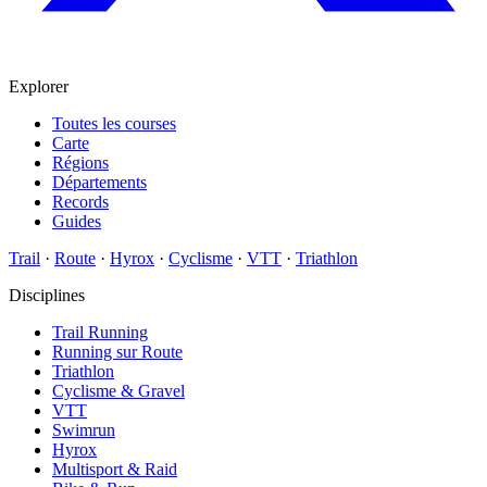
Explorer
Toutes les courses
Carte
Régions
Départements
Records
Guides
Trail
·
Route
·
Hyrox
·
Cyclisme
·
VTT
·
Triathlon
Disciplines
Trail Running
Running sur Route
Triathlon
Cyclisme & Gravel
VTT
Swimrun
Hyrox
Multisport & Raid