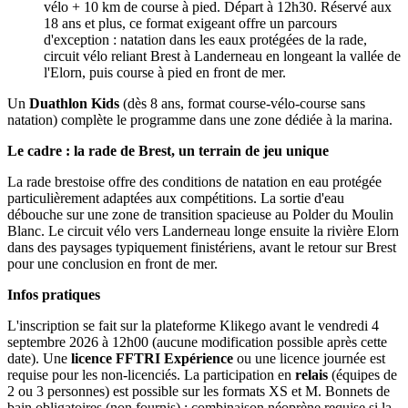
vélo + 10 km de course à pied. Départ à 12h30. Réservé aux
18 ans et plus, ce format exigeant offre un parcours
d'exception : natation dans les eaux protégées de la rade,
circuit vélo reliant Brest à Landerneau en longeant la vallée de
l'Elorn, puis course à pied en front de mer.
Un
Duathlon Kids
(dès 8 ans, format course-vélo-course sans
natation) complète le programme dans une zone dédiée à la marina.
Le cadre : la rade de Brest, un terrain de jeu unique
La rade brestoise offre des conditions de natation en eau protégée
particulièrement adaptées aux compétitions. La sortie d'eau
débouche sur une zone de transition spacieuse au Polder du Moulin
Blanc. Le circuit vélo vers Landerneau longe ensuite la rivière Elorn
dans des paysages typiquement finistériens, avant le retour sur Brest
pour une conclusion en front de mer.
Infos pratiques
L'inscription se fait sur la plateforme Klikego avant le vendredi 4
septembre 2026 à 12h00 (aucune modification possible après cette
date). Une
licence FFTRI Expérience
ou une licence journée est
requise pour les non-licenciés. La participation en
relais
(équipes de
2 ou 3 personnes) est possible sur les formats XS et M. Bonnets de
bain obligatoires (non fournis) ; combinaison néoprène requise si la