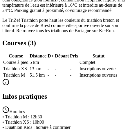
température de l'eau est inférieure à 16°C et interdite au-dessus de
24°C. Parking gratuit à proximité, covoiturage recommandé.
Le TriZef Triathlon porte haut les couleurs du triathlon breton et
confirme la place de Brest comme ville sportive ouverte sur son
littoral. Retrouvez tous les triathlons de Bretagne sur KerRun.
Courses (
3
)
Course
Distance
D+
Départ
Prix
Statut
Course à pied
5
km
-
-
-
Complet
Triathlon XS
13
km
-
-
-
Inscriptions ouvertes
Triathlon M
51.5
km
-
-
-
Inscriptions ouvertes
Infos pratiques
Horaires
•
Triathlon M
:
12h30
•
Triathlon XS
:
10h00
•
Duathlon Kids
:
horaire à confirmer