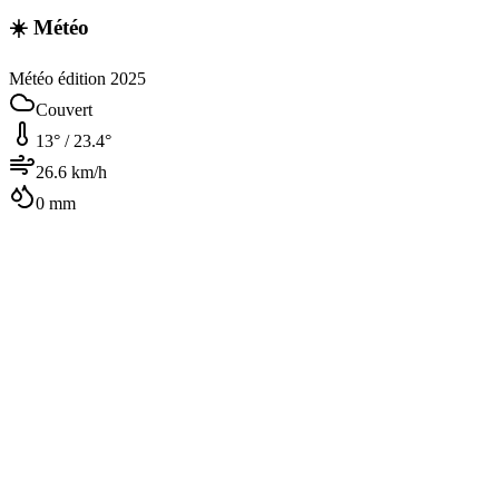
☀️ Météo
Météo édition 2025
Couvert
13
° /
23.4
°
26.6
km/h
0
mm