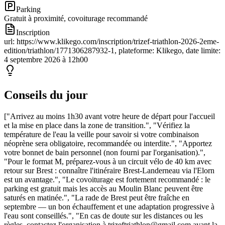
Parking
Gratuit à proximité, covoiturage recommandé
Inscription
url: https://www.klikego.com/inscription/trizef-triathlon-2026-2eme-
edition/triathlon/1771306287932-1, plateforme: Klikego, date limite:
4 septembre 2026 à 12h00
Conseils du jour
["Arrivez au moins 1h30 avant votre heure de départ pour l'accueil
et la mise en place dans la zone de transition.", "Vérifiez la
température de l'eau la veille pour savoir si votre combinaison
néoprène sera obligatoire, recommandée ou interdite.", "Apportez
votre bonnet de bain personnel (non fourni par l'organisation).",
"Pour le format M, préparez-vous à un circuit vélo de 40 km avec
retour sur Brest : connaître l'itinéraire Brest-Landerneau via l'Elorn
est un avantage.", "Le covoiturage est fortement recommandé : le
parking est gratuit mais les accès au Moulin Blanc peuvent être
saturés en matinée.", "La rade de Brest peut être fraîche en
septembre — un bon échauffement et une adaptation progressive à
l'eau sont conseillés.", "En cas de doute sur les distances ou les
règles, contactez l'organisation à trizeftriathlon@gmail.com avant la