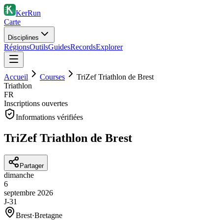
KerRun
Carte
Disciplines
Régions
Outils
Guides
Records
Explorer
Accueil
Courses
TriZef Triathlon de Brest
Triathlon
FR
Inscriptions ouvertes
Informations vérifiées
TriZef Triathlon de Brest
Partager
dimanche
6
septembre
2026
J-31
Brest
·
Bretagne