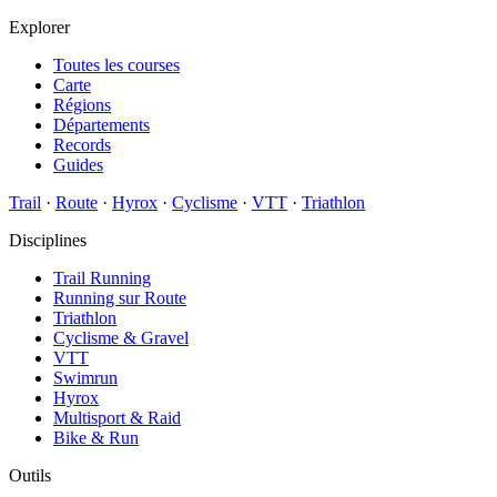
Explorer
Toutes les courses
Carte
Régions
Départements
Records
Guides
Trail
·
Route
·
Hyrox
·
Cyclisme
·
VTT
·
Triathlon
Disciplines
Trail Running
Running sur Route
Triathlon
Cyclisme & Gravel
VTT
Swimrun
Hyrox
Multisport & Raid
Bike & Run
Outils