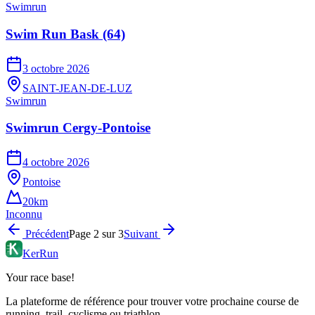
Swimrun
Swim Run Bask (64)
3 octobre 2026
SAINT-JEAN-DE-LUZ
Swimrun
Swimrun Cergy-Pontoise
4 octobre 2026
Pontoise
20km
Inconnu
Précédent
Page
2
sur
3
Suivant
KerRun
Your race base!
La plateforme de référence pour trouver votre prochaine course de
running, trail, cyclisme ou triathlon.