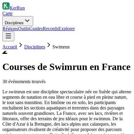
KerRun
Carte
Disciplines
Régions
Outils
Guides
Records
Explorer
Accueil
Disciplines
Swimrun
🌊
Courses de Swimrun en France
30
événement
s
trouvé
s
Le swimrun est une discipline spectaculaire née en Suède qui alterne
segments de natation en eau libre et course à pied en pleine nature,
le tout sans transition. En binôme ou en solo, les participants
enchaînent les sections aquatiques et terrestres dans des paysages
naturels souvent grandioses. La France, avec ses lacs, rivières et
littoraux, offre des terrains de jeu idéaux pour le swimrun. De la
Côte d'Azur à la Bretagne, des lacs alpins aux calanques, les
organisateurs rivalisent de créativité pour proposer des parcours