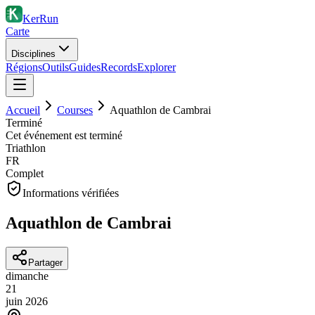
KerRun
Carte
Disciplines
Régions
Outils
Guides
Records
Explorer
Accueil
Courses
Aquathlon de Cambrai
Terminé
Cet événement est terminé
Triathlon
FR
Complet
Informations vérifiées
Aquathlon de Cambrai
Partager
dimanche
21
juin
2026