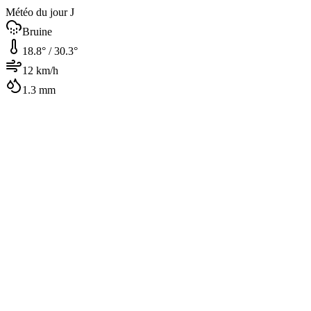
Météo du jour J
Bruine
18.8
° /
30.3
°
12
km/h
1.3
mm