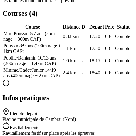
les familles n'ont aucun frais à prévoir.
Courses (
4
)
Course
Distance
D+
Départ
Prix
Statut
Mini Poussin 6/7 ans (25m
0.33
km
-
17:20
0 €
Complet
nage + 300m CAP)
Poussin 8/9 ans (100m nage +
1.1
km
-
17:50
0 €
Complet
1km CAP)
Pupille/Benjamin 10/13 ans
1.6
km
-
18:15
0 €
Complet
(200m nage + 1,4km CAP)
Minime/Cadet/Junior 14/19
2.4
km
-
18:40
0 €
Complet
ans (400m nage + 2km CAP)
Infos pratiques
Lieu de départ
Piscine municipale de Cambrai (Nord)
Ravitaillements
Ravitaillement festif sur place après les épreuves