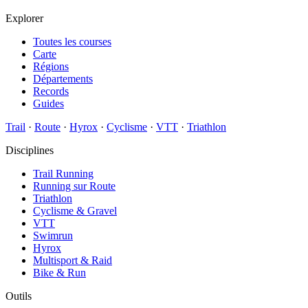
Explorer
Toutes les courses
Carte
Régions
Départements
Records
Guides
Trail
·
Route
·
Hyrox
·
Cyclisme
·
VTT
·
Triathlon
Disciplines
Trail Running
Running sur Route
Triathlon
Cyclisme & Gravel
VTT
Swimrun
Hyrox
Multisport & Raid
Bike & Run
Outils