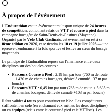
À propos de l'événement
L'
Endurathlon
est un événement multisport unique de
24 heures
de compétition
, combinant relais de
VTT et course à pied
dans la
campagne bocagère de Saint-Denis-de-Gastines (Mayenne).
Organisé par le
Vélo Club Gastinais
, cet événement en est à sa
8ème édition
en 2026, et se tiendra les
18 et 19 juillet 2026
— une
épreuve d'endurance à la fois sportive et festive au cœur du bocage
mayennais.
Le principe de l'Endurathlon repose sur l'alternance entre deux
disciplines sur des boucles courtes :
Parcours Course à Pied
: 2,19 km par tour (760 m de route
+ 1 430 m de chemins bocagers, dénivelé cumulé +37 m par
boucle)
Parcours VTT
: 6,45 km par tour (765 m de route + 5 685 m
de chemins bocagers, dénivelé cumulé +103 m par boucle)
Il faut valider
4 tours
pour constituer un
bloc
. Les compétiteurs
s'affrontent en
solo
(en enchaînant eux-mêmes les deux disciplines)
ou en
équipes
(relais entre le coureur à pied et le VTTiste). Les