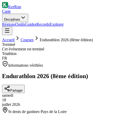
KerRun
Carte
Disciplines
Régions
Outils
Guides
Records
Explorer
Accueil
Courses
Endurathlon 2026 (8ème édition)
Terminé
Cet événement est terminé
Triathlon
FR
Informations vérifiées
Endurathlon 2026 (8ème édition)
Partager
samedi
18
juillet
2026
St denis de gastines
·
Pays de la Loire