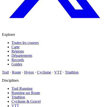
Explorer
Toutes les courses
Carte
Régions
Départements
Records
Guides
Trail
·
Route
·
Hyrox
·
Cyclisme
·
VTT
·
Triathlon
Disciplines
Trail Running
Running sur Route
Triathlon
Cyclisme & Gravel
VTT