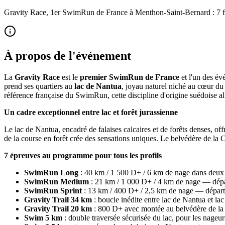
Gravity Race, 1er SwimRun de France à Menthon-Saint-Bernard : 7 form
À propos de l'événement
La
Gravity Race
est le
premier SwimRun de France
et l'un des é
prend ses quartiers au
lac de Nantua
, joyau naturel niché au cœur d
référence française du SwimRun, cette discipline d'origine suédoise alt
Un cadre exceptionnel entre lac et forêt jurassienne
Le lac de Nantua, encadré de falaises calcaires et de forêts denses, of
de la course en forêt crée des sensations uniques. Le belvédère de la C
7 épreuves au programme pour tous les profils
SwimRun Long
: 40 km / 1 500 D+ / 6 km de nage dans deux
SwimRun Medium
: 21 km / 1 000 D+ / 4 km de nage — dépa
SwimRun Sprint
: 13 km / 400 D+ / 2,5 km de nage — départ
Gravity Trail 34 km
: boucle inédite entre lac de Nantua et la
Gravity Trail 20 km
: 800 D+ avec montée au belvédère de l
Swim 5 km
: double traversée sécurisée du lac, pour les nageur