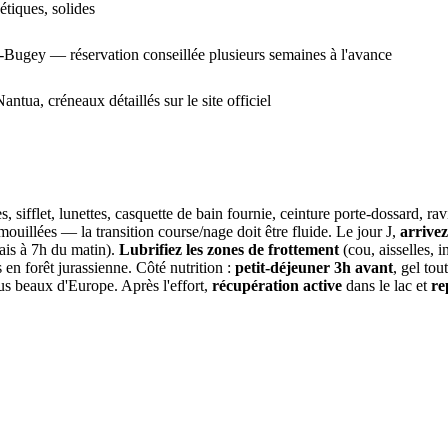
étiques, solides
t-Bugey — réservation conseillée plusieurs semaines à l'avance
tua, créneaux détaillés sur le site officiel
s, sifflet, lunettes, casquette de bain fournie, ceinture porte-dossard, r
mouillées — la transition course/nage doit être fluide. Le jour J,
arrivez
rais à 7h du matin).
Lubrifiez les zones de frottement
(cou, aisselles, i
 en forêt jurassienne. Côté nutrition :
petit-déjeuner 3h avant
, gel to
us beaux d'Europe. Après l'effort,
récupération active
dans le lac et
re