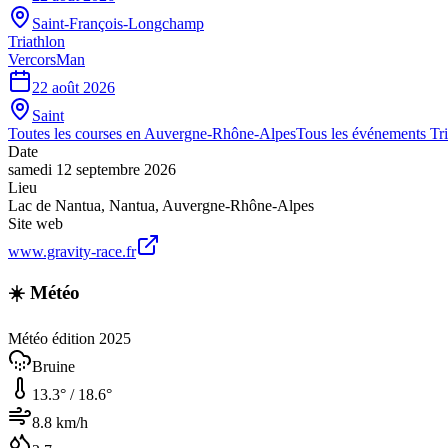
Saint-François-Longchamp
Triathlon
VercorsMan
22 août 2026
Saint
Toutes les courses en
Auvergne-Rhône-Alpes
Tous les événements
Tr
Date
samedi 12 septembre 2026
Lieu
Lac de Nantua
,
Nantua
,
Auvergne-Rhône-Alpes
Site web
www.gravity-race.fr
☀️ Météo
Météo édition 2025
Bruine
13.3
° /
18.6
°
8.8
km/h