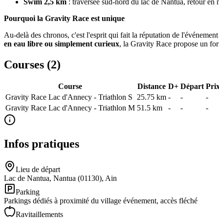
Swim 2,5 km
: traversée sud-nord du lac de Nantua, retour en 
Pourquoi la Gravity Race est unique
Au-delà des chronos, c'est l'esprit qui fait la réputation de l'événeme
en eau libre ou simplement curieux
, la Gravity Race propose un fo
Courses (
2
)
Course
Distance
D+
Départ
Pri
Gravity Race Lac d'Annecy - Triathlon S
25.75
km
-
-
-
Gravity Race Lac d'Annecy - Triathlon M
51.5
km
-
-
-
Infos pratiques
Lieu de départ
Lac de Nantua, Nantua (01130), Ain
Parking
Parkings dédiés à proximité du village événement, accès fléché
Ravitaillements