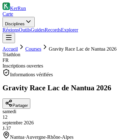
KerRun
Carte
Disciplines
Régions
Outils
Guides
Records
Explorer
Accueil
Courses
Gravity Race Lac de Nantua 2026
Triathlon
FR
Inscriptions ouvertes
Informations vérifiées
Gravity Race Lac de Nantua 2026
Partager
samedi
12
septembre
2026
J-37
Nantua
·
Auvergne-Rhône-Alpes