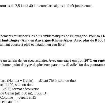
ats de 2,5 km à 40 km entre lacs alpins et forêt jurassienne.
vénements multisports les plus emblématiques de l'Hexagone. Pour sa
11
u
Haut-Bugey (Ain)
, en
Auvergne-Rhône-Alpes
. Avec
plus de 8 000 
ernant course à pied et natation en eau libre.
fre un terrain de jeu spectaculaire. Avec une eau à environ
20°C en sep
olonne, point d'orgue de plusieurs parcours, dévoile l'un des panoramas 
 lacs (Nantua + Genin) — départ 7h30, solo ou duo
rt 11h00, solo ou duo
 12h00, format découverte
c de Genin (alt. 830 m), 1 500 D+
a Colonne — départ 9h15
s en eau libre