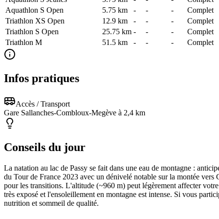
Aquathlon S Open
5.75
km
-
-
-
Complet
Triathlon XS Open
12.9
km
-
-
-
Complet
Triathlon S Open
25.75
km
-
-
-
Complet
Triathlon M
51.5
km
-
-
-
Complet
Infos pratiques
Accès / Transport
Gare Sallanches-Combloux-Megève à 2,4 km
Conseils du jour
La natation au lac de Passy se fait dans une eau de montagne : antic
du Tour de France 2023 avec un dénivelé notable sur la montée vers C
pour les transitions. L'altitude (~960 m) peut légèrement affecter votre 
très exposé et l'ensoleillement en montagne est intense. Si vous part
nutrition et sommeil de qualité.