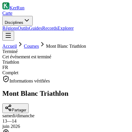
KerRun
Carte
Disciplines
Régions
Outils
Guides
Records
Explorer
Accueil
Courses
Mont Blanc Triathlon
Terminé
Cet événement est terminé
Triathlon
FR
Complet
Informations vérifiées
Mont Blanc Triathlon
Partager
samedi
/
dimanche
13
—
14
juin
2026