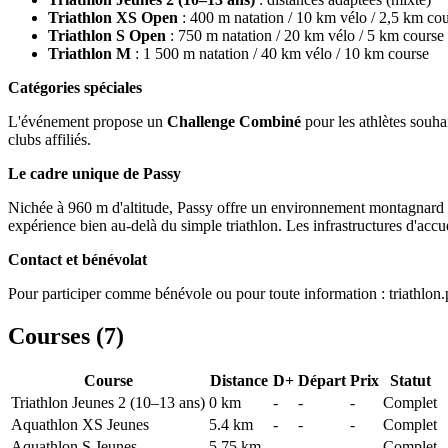
Triathlon XS Open
: 400 m natation / 10 km vélo / 2,5 km co
Triathlon S Open
: 750 m natation / 20 km vélo / 5 km course
Triathlon M
: 1 500 m natation / 40 km vélo / 10 km course
Catégories spéciales
L'événement propose un
Challenge Combiné
pour les athlètes souha
clubs affiliés.
Le cadre unique de Passy
Nichée à 960 m d'altitude, Passy offre un environnement montagnard sais
expérience bien au-delà du simple triathlon. Les infrastructures d'acc
Contact et bénévolat
Pour participer comme bénévole ou pour toute information : triathl
Courses (
7
)
Course
Distance
D+
Départ
Prix
Statut
Triathlon Jeunes 2 (10–13 ans)
0
km
-
-
-
Complet
Aquathlon XS Jeunes
5.4
km
-
-
-
Complet
Aquathlon S Jeunes
5.75
km
-
-
-
Complet