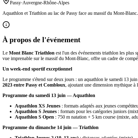
Passy
·
Auvergne-Rhône-Alpes
Aquathlon et Triathlon au lac de Passy face au massif du Mont-Blanc.
À propos de l'événement
Le
Mont Blanc Triathlon
est l'un des événements triathlon les plus 
vue imprenable sur le massif du Mont-Blanc, offre un cadre de compéti
Un week-end sportif exceptionnel
Le programme s'étend sur deux jours : un aquathlon le samedi 13 juin 
2023 entre Passy et Combloux
, ajoutant une dimension mythique à l
Programme du samedi 13 juin — Aquathlon
Aquathlon XS Jeunes
: formats adaptés aux jeunes compétiteu
Aquathlon S Jeunes
: formats pour les catégories juniors (mixt
Aquathlon S Open
: 750 m natation + 5 km course (mixte, adu
Programme du dimanche 14 juin — Triathlon
Triathlon Jeunes 2 (10–13 ans)
: distances adaptées (mixte)