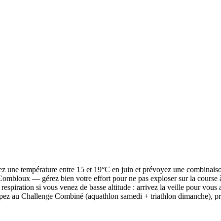
ipez une température entre 15 et 19°C en juin et prévoyez une combinais
ombloux — gérez bien votre effort pour ne pas exploser sur la course à
respiration si vous venez de basse altitude : arrivez la veille pour vous a
icipez au Challenge Combiné (aquathlon samedi + triathlon dimanche), pr