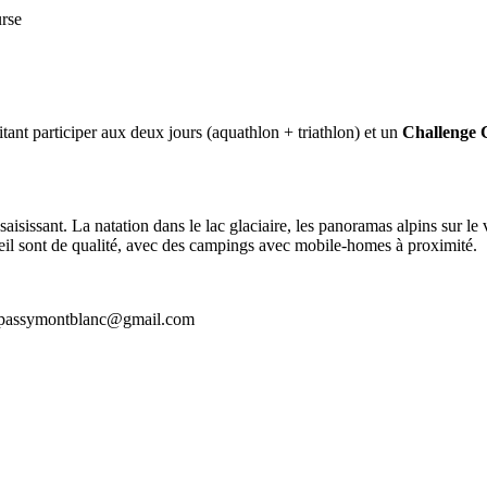
urse
itant participer aux deux jours (aquathlon + triathlon) et un
Challenge 
issant. La natation dans le lac glaciaire, les panoramas alpins sur le v
ueil sont de qualité, avec des campings avec mobile-homes à proximité.
on.passymontblanc@gmail.com