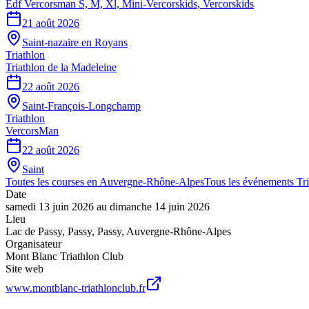
Edf Vercorsman S, M, Xl, Mini-Vercorskids, Vercorskids
21 août 2026
Saint-nazaire en Royans
Triathlon
Triathlon de la Madeleine
22 août 2026
Saint-François-Longchamp
Triathlon
VercorsMan
22 août 2026
Saint
Toutes les courses en
Auvergne-Rhône-Alpes
Tous les événements
Tr
Date
samedi 13 juin 2026
au
dimanche 14 juin 2026
Lieu
Lac de Passy, Passy
,
Passy
,
Auvergne-Rhône-Alpes
Organisateur
Mont Blanc Triathlon Club
Site web
www.montblanc-triathlonclub.fr