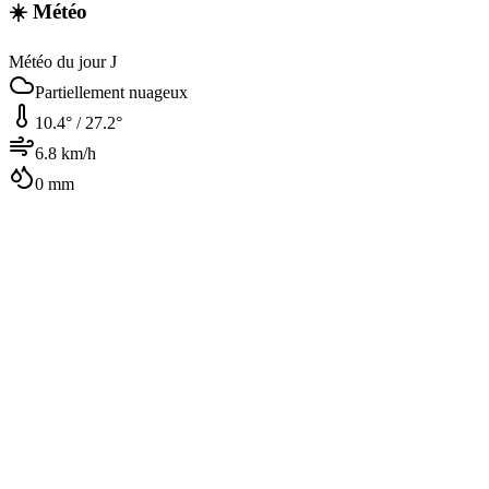
☀️ Météo
Météo du jour J
Partiellement nuageux
10.4
° /
27.2
°
6.8
km/h
0
mm