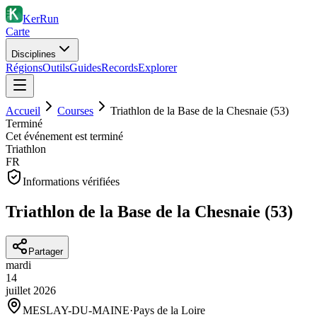
KerRun
Carte
Disciplines
Régions
Outils
Guides
Records
Explorer
Accueil
Courses
Triathlon de la Base de la Chesnaie (53)
Terminé
Cet événement est terminé
Triathlon
FR
Informations vérifiées
Triathlon de la Base de la Chesnaie (53)
Partager
mardi
14
juillet
2026
MESLAY-DU-MAINE
·
Pays de la Loire