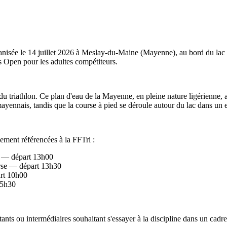
ganisée le 14 juillet 2026 à Meslay-du-Maine (Mayenne), au bord du lac
es Open pour les adultes compétiteurs.
e du triathlon. Ce plan d'eau de la Mayenne, en pleine nature ligérienne
mayennais, tandis que la course à pied se déroule autour du lac dans u
llement référencées à la FFTri :
e — départ 13h00
urse — départ 13h30
art 10h00
15h30
ants ou intermédiaires souhaitant s'essayer à la discipline dans un cadre 