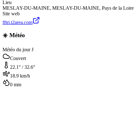
Lieu
MESLAY-DU-MAINE
,
MESLAY-DU-MAINE
,
Pays de la Loire
Site web
fftri.t2area.com
☀️ Météo
Météo du jour J
Couvert
22.1
° /
32.6
°
18.9
km/h
0
mm