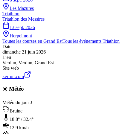
Les Mazures
Triathlon
Triathlon des Messires
13 sept. 2026
Herpelmont
Toutes les courses en
Grand Est
Tous les événements
Triathlon
Date
dimanche 21 juin 2026
Lieu
Verdun
,
Verdun
,
Grand Est
Site web
kerrun.com
☀️ Météo
Météo du jour J
Bruine
18.8
° /
32.4
°
12.9
km/h