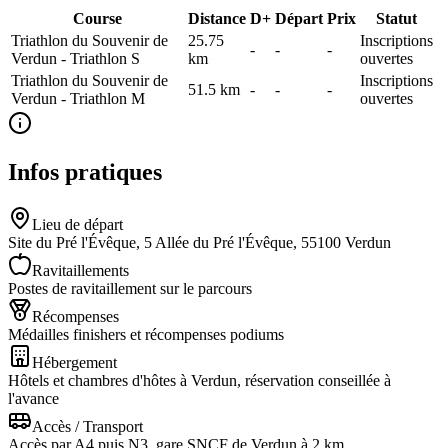
Course
Distance
D+
Départ
Prix
Statut
Triathlon du Souvenir de
25.75
Inscriptions
-
-
-
Verdun - Triathlon S
km
ouvertes
Triathlon du Souvenir de
Inscriptions
51.5
km
-
-
-
Verdun - Triathlon M
ouvertes
Infos pratiques
Lieu de départ
Site du Pré l'Évêque, 5 Allée du Pré l'Évêque, 55100 Verdun
Ravitaillements
Postes de ravitaillement sur le parcours
Récompenses
Médailles finishers et récompenses podiums
Hébergement
Hôtels et chambres d'hôtes à Verdun, réservation conseillée à
l'avance
Accès / Transport
Accès par A4 puis N3, gare SNCF de Verdun à 2 km