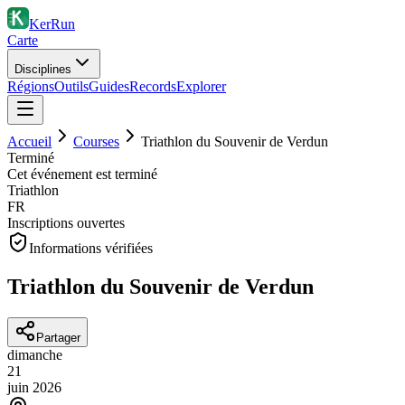
KerRun
Carte
Disciplines
Régions
Outils
Guides
Records
Explorer
Accueil
Courses
Triathlon du Souvenir de Verdun
Terminé
Cet événement est terminé
Triathlon
FR
Inscriptions ouvertes
Informations vérifiées
Triathlon du Souvenir de Verdun
Partager
dimanche
21
juin
2026