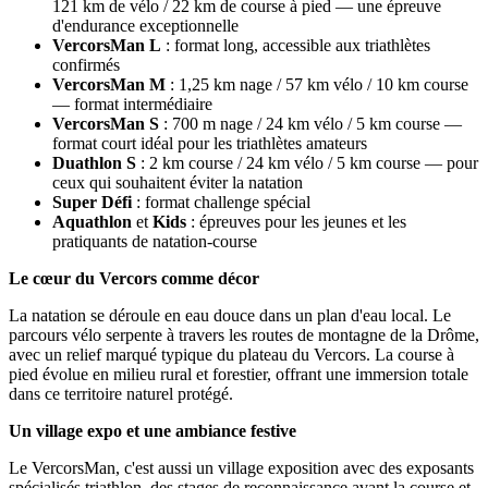
121 km de vélo / 22 km de course à pied — une épreuve
d'endurance exceptionnelle
VercorsMan L
: format long, accessible aux triathlètes
confirmés
VercorsMan M
: 1,25 km nage / 57 km vélo / 10 km course
— format intermédiaire
VercorsMan S
: 700 m nage / 24 km vélo / 5 km course —
format court idéal pour les triathlètes amateurs
Duathlon S
: 2 km course / 24 km vélo / 5 km course — pour
ceux qui souhaitent éviter la natation
Super Défi
: format challenge spécial
Aquathlon
et
Kids
: épreuves pour les jeunes et les
pratiquants de natation-course
Le cœur du Vercors comme décor
La natation se déroule en eau douce dans un plan d'eau local. Le
parcours vélo serpente à travers les routes de montagne de la Drôme,
avec un relief marqué typique du plateau du Vercors. La course à
pied évolue en milieu rural et forestier, offrant une immersion totale
dans ce territoire naturel protégé.
Un village expo et une ambiance festive
Le VercorsMan, c'est aussi un village exposition avec des exposants
spécialisés triathlon, des stages de reconnaissance avant la course et