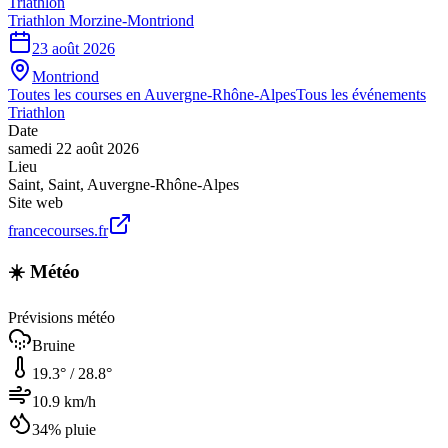
Triathlon
Triathlon Morzine-Montriond
23 août 2026
Montriond
Toutes les courses en
Auvergne-Rhône-Alpes
Tous les événements
Triathlon
Date
samedi 22 août 2026
Lieu
Saint
,
Saint
,
Auvergne-Rhône-Alpes
Site web
francecourses.fr
☀️ Météo
Prévisions météo
Bruine
19.3
° /
28.8
°
10.9
km/h
34
% pluie