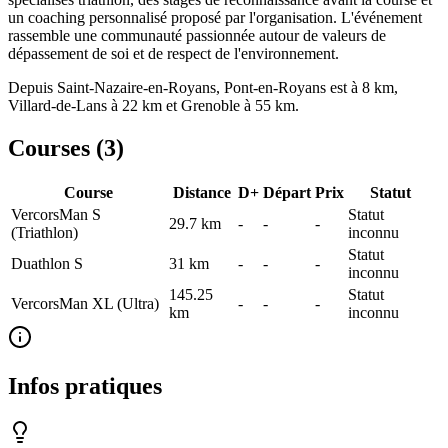
un coaching personnalisé proposé par l'organisation. L'événement
rassemble une communauté passionnée autour de valeurs de
dépassement de soi et de respect de l'environnement.
Depuis Saint-Nazaire-en-Royans, Pont-en-Royans est à 8 km,
Villard-de-Lans à 22 km et Grenoble à 55 km.
Courses (
3
)
Course
Distance
D+
Départ
Prix
Statut
VercorsMan S
Statut
29.7
km
-
-
-
(Triathlon)
inconnu
Statut
Duathlon S
31
km
-
-
-
inconnu
145.25
Statut
VercorsMan XL (Ultra)
-
-
-
km
inconnu
Infos pratiques