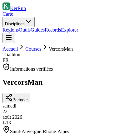
KerRun
Carte
Disciplines
Régions
Outils
Guides
Records
Explorer
Accueil
Courses
VercorsMan
Triathlon
FR
Informations vérifiées
VercorsMan
Partager
samedi
22
août
2026
J-13
Saint
·
Auvergne-Rhône-Alpes