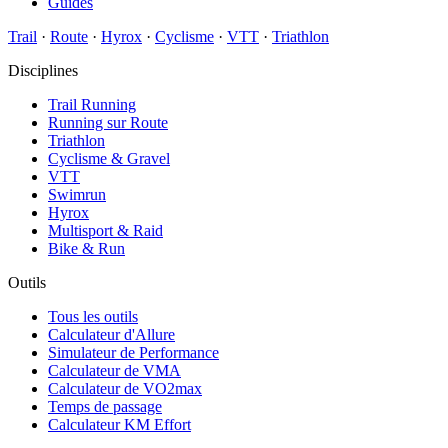
Guides
Trail
·
Route
·
Hyrox
·
Cyclisme
·
VTT
·
Triathlon
Disciplines
Trail Running
Running sur Route
Triathlon
Cyclisme & Gravel
VTT
Swimrun
Hyrox
Multisport & Raid
Bike & Run
Outils
Tous les outils
Calculateur d'Allure
Simulateur de Performance
Calculateur de VMA
Calculateur de VO2max
Temps de passage
Calculateur KM Effort