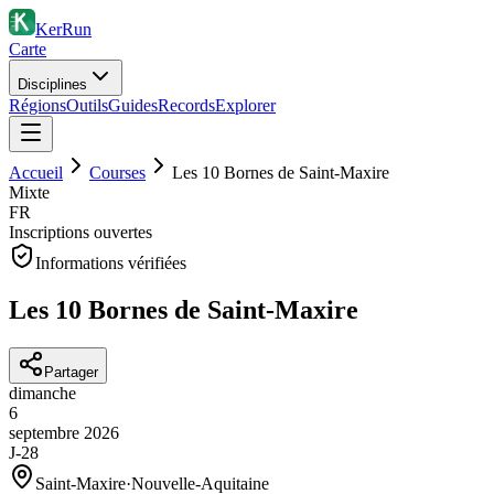
KerRun
Carte
Disciplines
Régions
Outils
Guides
Records
Explorer
Accueil
Courses
Les 10 Bornes de Saint-Maxire
Mixte
FR
Inscriptions ouvertes
Informations vérifiées
Les 10 Bornes de Saint-Maxire
Partager
dimanche
6
septembre
2026
J-28
Saint-Maxire
·
Nouvelle-Aquitaine