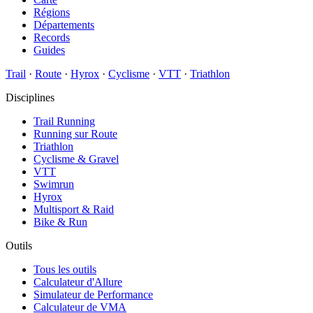
Régions
Départements
Records
Guides
Trail
·
Route
·
Hyrox
·
Cyclisme
·
VTT
·
Triathlon
Disciplines
Trail Running
Running sur Route
Triathlon
Cyclisme & Gravel
VTT
Swimrun
Hyrox
Multisport & Raid
Bike & Run
Outils
Tous les outils
Calculateur d'Allure
Simulateur de Performance
Calculateur de VMA