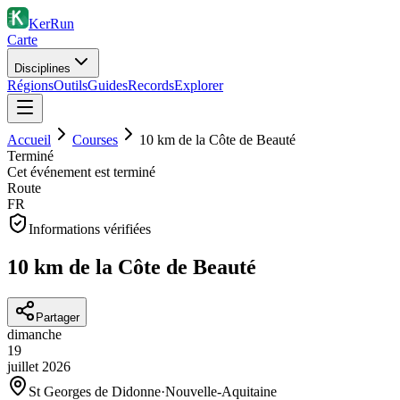
KerRun
Carte
Disciplines
Régions
Outils
Guides
Records
Explorer
Accueil
Courses
10 km de la Côte de Beauté
Terminé
Cet événement est terminé
Route
FR
Informations vérifiées
10 km de la Côte de Beauté
Partager
dimanche
19
juillet
2026
St Georges de Didonne
·
Nouvelle-Aquitaine