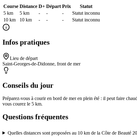
Course
Distance
D+
Départ
Prix
Statut
5 km
5
km
-
-
-
Statut inconnu
10 km
10
km
-
-
-
Statut inconnu
Infos pratiques
Lieu de départ
Saint-Georges-de-Didonne, front de mer
Conseils du jour
Préparez-vous à courir en bord de mer en plein été : il peut faire cha
vous courez le 5 km.
Questions fréquentes
Quelles distances sont proposées au 10 km de la Côte de Beauté 2