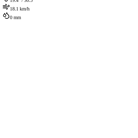
19.4
° /
30.5
°
18.1
km/h
0
mm