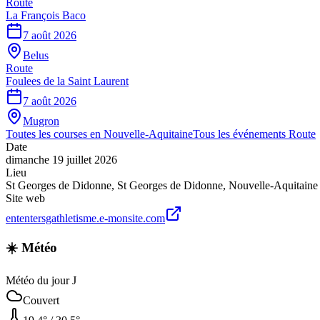
Route
La François Baco
7 août 2026
Belus
Route
Foulees de la Saint Laurent
7 août 2026
Mugron
Toutes les courses en
Nouvelle-Aquitaine
Tous les événements
Route
Date
dimanche 19 juillet 2026
Lieu
St Georges de Didonne
,
St Georges de Didonne
,
Nouvelle-Aquitaine
Site web
ententersgathletisme.e-monsite.com
☀️ Météo
Météo du jour J
Couvert