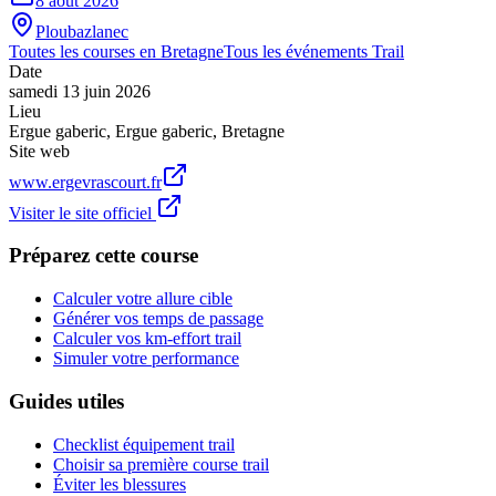
8 août 2026
Ploubazlanec
Toutes les courses en
Bretagne
Tous les événements
Trail
Date
samedi 13 juin 2026
Lieu
Ergue gaberic
,
Ergue gaberic
,
Bretagne
Site web
www.ergevrascourt.fr
Visiter le site officiel
Préparez cette course
Calculer votre allure cible
Générer vos temps de passage
Calculer vos km-effort trail
Simuler votre performance
Guides utiles
Checklist équipement trail
Choisir sa première course trail
Éviter les blessures