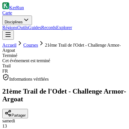
KerRun
Carte
Disciplines
Régions
Outils
Guides
Records
Explorer
Accueil
Courses
21ème Trail de l'Odet - Challenge Armor-
Argoat
Terminé
Cet événement est terminé
Trail
FR
Informations vérifiées
21ème Trail de l'Odet - Challenge Armor-
Argoat
Partager
samedi
13