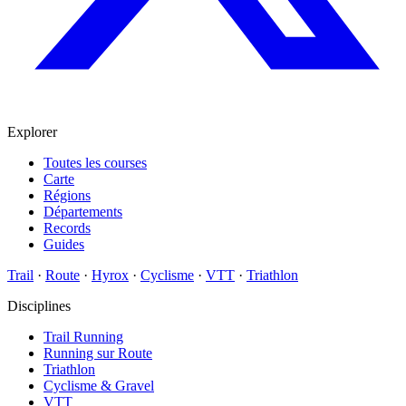
Explorer
Toutes les courses
Carte
Régions
Départements
Records
Guides
Trail
·
Route
·
Hyrox
·
Cyclisme
·
VTT
·
Triathlon
Disciplines
Trail Running
Running sur Route
Triathlon
Cyclisme & Gravel
VTT