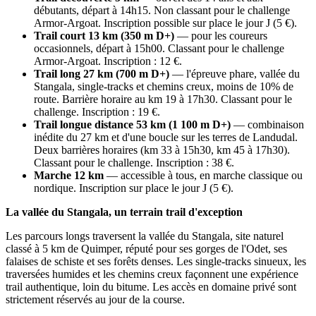
débutants, départ à 14h15. Non classant pour le challenge
Armor-Argoat. Inscription possible sur place le jour J (5 €).
Trail court 13 km (350 m D+)
— pour les coureurs
occasionnels, départ à 15h00. Classant pour le challenge
Armor-Argoat. Inscription : 12 €.
Trail long 27 km (700 m D+)
— l'épreuve phare, vallée du
Stangala, single-tracks et chemins creux, moins de 10% de
route. Barrière horaire au km 19 à 17h30. Classant pour le
challenge. Inscription : 19 €.
Trail longue distance 53 km (1 100 m D+)
— combinaison
inédite du 27 km et d'une boucle sur les terres de Landudal.
Deux barrières horaires (km 33 à 15h30, km 45 à 17h30).
Classant pour le challenge. Inscription : 38 €.
Marche 12 km
— accessible à tous, en marche classique ou
nordique. Inscription sur place le jour J (5 €).
La vallée du Stangala, un terrain trail d'exception
Les parcours longs traversent la vallée du Stangala, site naturel
classé à 5 km de Quimper, réputé pour ses gorges de l'Odet, ses
falaises de schiste et ses forêts denses. Les single-tracks sinueux, les
traversées humides et les chemins creux façonnent une expérience
trail authentique, loin du bitume. Les accès en domaine privé sont
strictement réservés au jour de la course.