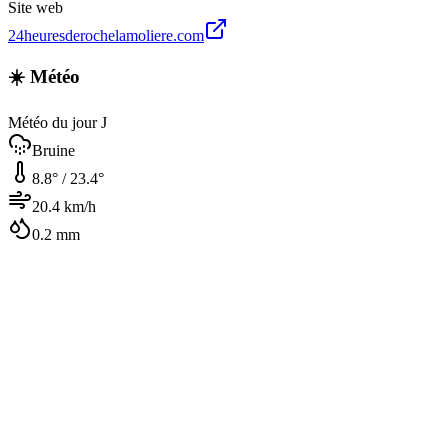
Site web
24heuresderochelamoliere.com
☀️ Météo
Météo du jour J
Bruine
8.8
° /
23.4
°
20.4
km/h
0.2
mm