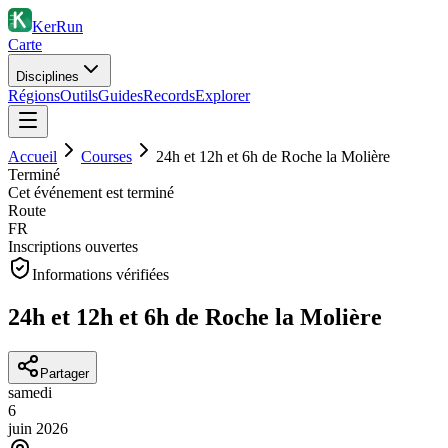
KerRun
Carte
Disciplines
Régions
Outils
Guides
Records
Explorer
Accueil
Courses
24h et 12h et 6h de Roche la Molière
Terminé
Cet événement est terminé
Route
FR
Inscriptions ouvertes
Informations vérifiées
24h et 12h et 6h de Roche la Molière
Partager
samedi
6
juin
2026