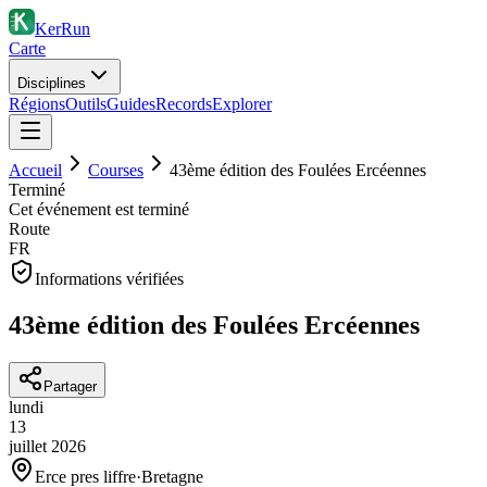
KerRun
Carte
Disciplines
Régions
Outils
Guides
Records
Explorer
Accueil
Courses
43ème édition des Foulées Ercéennes
Terminé
Cet événement est terminé
Route
FR
Informations vérifiées
43ème édition des Foulées Ercéennes
Partager
lundi
13
juillet
2026
Erce pres liffre
·
Bretagne