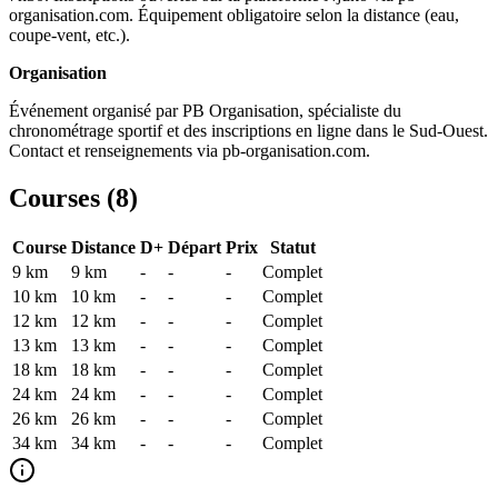
organisation.com. Équipement obligatoire selon la distance (eau,
coupe-vent, etc.).
Organisation
Événement organisé par PB Organisation, spécialiste du
chronométrage sportif et des inscriptions en ligne dans le Sud-Ouest.
Contact et renseignements via pb-organisation.com.
Courses (
8
)
Course
Distance
D+
Départ
Prix
Statut
9 km
9
km
-
-
-
Complet
10 km
10
km
-
-
-
Complet
12 km
12
km
-
-
-
Complet
13 km
13
km
-
-
-
Complet
18 km
18
km
-
-
-
Complet
24 km
24
km
-
-
-
Complet
26 km
26
km
-
-
-
Complet
34 km
34
km
-
-
-
Complet