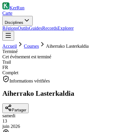
KerRun
Carte
Disciplines
Régions
Outils
Guides
Records
Explorer
Accueil
Courses
Aiherrako Lasterkaldia
Terminé
Cet événement est terminé
Trail
FR
Complet
Informations vérifiées
Aiherrako Lasterkaldia
Partager
samedi
13
juin
2026