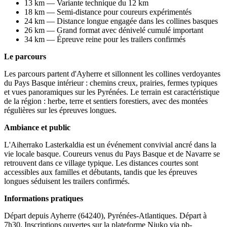
13 km — Variante technique du 12 km
18 km — Semi-distance pour coureurs expérimentés
24 km — Distance longue engagée dans les collines basques
26 km — Grand format avec dénivelé cumulé important
34 km — Épreuve reine pour les trailers confirmés
Le parcours
Les parcours partent d'Ayherre et sillonnent les collines verdoyantes
du Pays Basque intérieur : chemins creux, prairies, fermes typiques
et vues panoramiques sur les Pyrénées. Le terrain est caractéristique
de la région : herbe, terre et sentiers forestiers, avec des montées
régulières sur les épreuves longues.
Ambiance et public
L'Aiherrako Lasterkaldia est un événement convivial ancré dans la
vie locale basque. Coureurs venus du Pays Basque et de Navarre se
retrouvent dans ce village typique. Les distances courtes sont
accessibles aux familles et débutants, tandis que les épreuves
longues séduisent les trailers confirmés.
Informations pratiques
Départ depuis Ayherre (64240), Pyrénées-Atlantiques. Départ à
7h30. Inscriptions ouvertes sur la plateforme Njuko via pb-