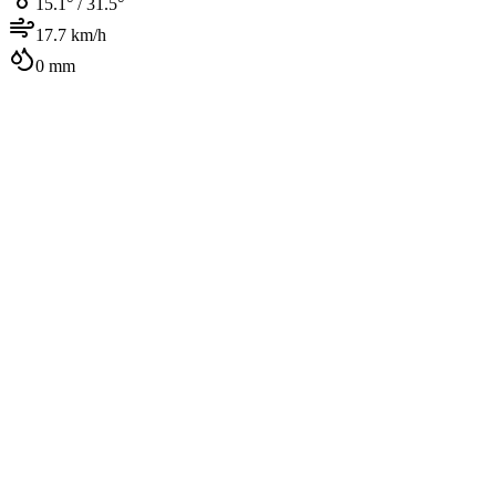
15.1
° /
31.5
°
17.7
km/h
0
mm