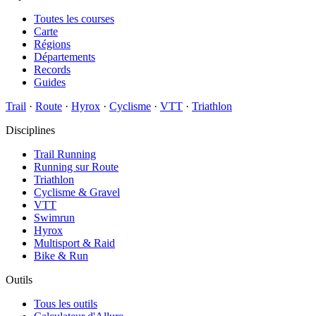
Toutes les courses
Carte
Régions
Départements
Records
Guides
Trail
·
Route
·
Hyrox
·
Cyclisme
·
VTT
·
Triathlon
Disciplines
Trail Running
Running sur Route
Triathlon
Cyclisme & Gravel
VTT
Swimrun
Hyrox
Multisport & Raid
Bike & Run
Outils
Tous les outils