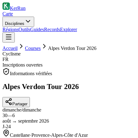
KerRun
Carte
Disciplines
Régions
Outils
Guides
Records
Explorer
Accueil
Courses
Alpes Verdon Tour 2026
Cyclisme
FR
Inscriptions ouvertes
Informations vérifiées
Alpes Verdon Tour 2026
Partager
dimanche
/
dimanche
30
—
6
août
→
septembre
2026
J-24
Castellane
·
Provence-Alpes-Côte d'Azur