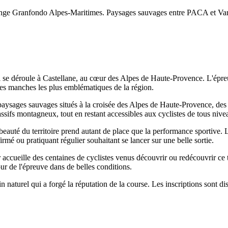
ge Granfondo Alpes-Maritimes. Paysages sauvages entre PACA et Var, 
e déroule à Castellane, au cœur des Alpes de Haute-Provence. L'épreu
 des manches les plus emblématiques de la région.
paysages sauvages situés à la croisée des Alpes de Haute-Provence, des
assifs montagneux, tout en restant accessibles aux cyclistes de tous nive
la beauté du territoire prend autant de place que la performance sportiv
rmé ou pratiquant régulier souhaitant se lancer sur une belle sortie.
ccueille des centaines de cyclistes venus découvrir ou redécouvrir ce te
ur de l'épreuve dans de belles conditions.
 naturel qui a forgé la réputation de la course. Les inscriptions sont d