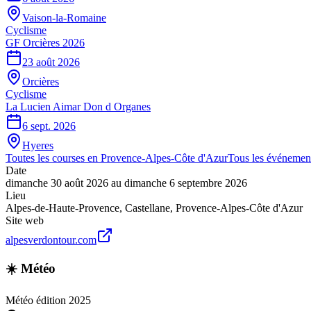
Vaison-la-Romaine
Cyclisme
GF Orcières 2026
23 août 2026
Orcières
Cyclisme
La Lucien Aimar Don d Organes
6 sept. 2026
Hyeres
Toutes les courses en
Provence-Alpes-Côte d'Azur
Tous les événemen
Date
dimanche 30 août 2026
au
dimanche 6 septembre 2026
Lieu
Alpes-de-Haute-Provence
,
Castellane
,
Provence-Alpes-Côte d'Azur
Site web
alpesverdontour.com
☀️ Météo
Météo édition 2025