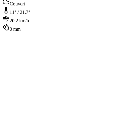
Couvert
11
° /
21.7
°
20.2
km/h
0
mm