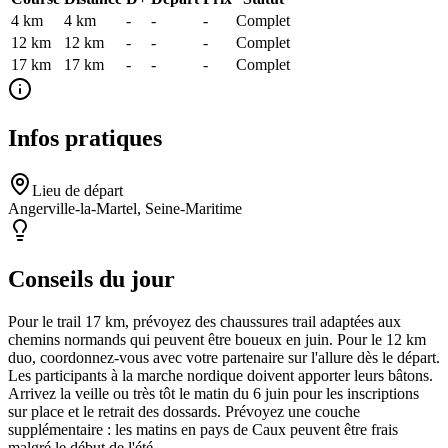
4 km
4
km
-
-
-
Complet
12 km
12
km
-
-
-
Complet
17 km
17
km
-
-
-
Complet
Infos pratiques
Lieu de départ
Angerville-la-Martel, Seine-Maritime
Conseils du jour
Pour le trail 17 km, prévoyez des chaussures trail adaptées aux
chemins normands qui peuvent être boueux en juin. Pour le 12 km
duo, coordonnez-vous avec votre partenaire sur l'allure dès le départ.
Les participants à la marche nordique doivent apporter leurs bâtons.
Arrivez la veille ou très tôt le matin du 6 juin pour les inscriptions
sur place et le retrait des dossards. Prévoyez une couche
supplémentaire : les matins en pays de Caux peuvent être frais
malgré le début de l'été.