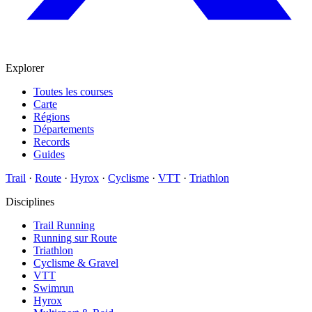
Explorer
Toutes les courses
Carte
Régions
Départements
Records
Guides
Trail
·
Route
·
Hyrox
·
Cyclisme
·
VTT
·
Triathlon
Disciplines
Trail Running
Running sur Route
Triathlon
Cyclisme & Gravel
VTT
Swimrun
Hyrox