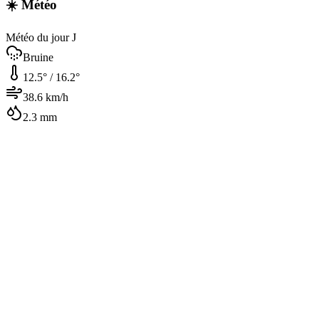
☀️ Météo
Météo du jour J
Bruine
12.5
° /
16.2
°
38.6
km/h
2.3
mm