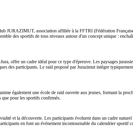
 club JURAZIMUT, association affiliée à la FFTRI (Fédération Français
ble des sportifs de tous niveaux autour d'un concept unique : enchaîner 
a, offre un cadre idéal pour ce type d'épreuve. Les paysages jurassiens c
iques des participants. Le raid proposé par Jurazimut intègre typiquemen
 anime également une école de raid ouverte aux jeunes, formant la procha
s que pour les sportifs confirmés.
vialité et la découverte. Les participants évoluent dans un cadre nature
articipants en font un événement incontournable du calendrier sportif c