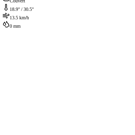
Couvert
18.9
° /
30.5
°
13.5
km/h
0
mm