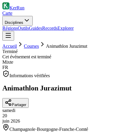
KerRun
Carte
Disciplines
Régions
Outils
Guides
Records
Explorer
Accueil
Courses
Animathlon Jurazimut
Terminé
Cet événement est terminé
Mixte
FR
Informations vérifiées
Animathlon Jurazimut
Partager
samedi
20
juin
2026
Champagnole
·
Bourgogne-Franche-Comté