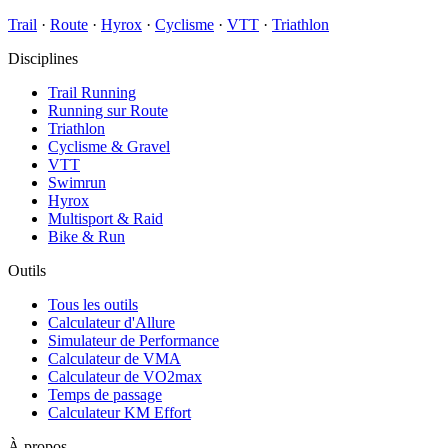
Trail
·
Route
·
Hyrox
·
Cyclisme
·
VTT
·
Triathlon
Disciplines
Trail Running
Running sur Route
Triathlon
Cyclisme & Gravel
VTT
Swimrun
Hyrox
Multisport & Raid
Bike & Run
Outils
Tous les outils
Calculateur d'Allure
Simulateur de Performance
Calculateur de VMA
Calculateur de VO2max
Temps de passage
Calculateur KM Effort
À propos