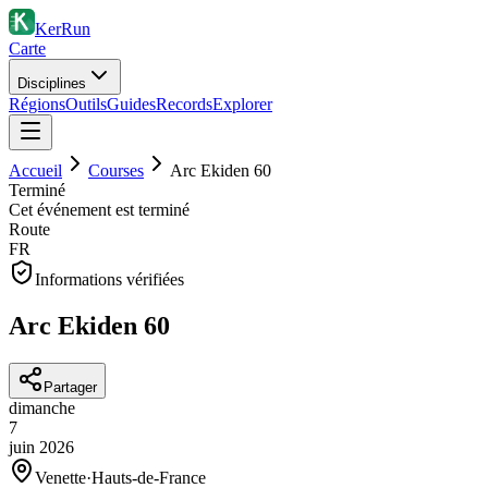
KerRun
Carte
Disciplines
Régions
Outils
Guides
Records
Explorer
Accueil
Courses
Arc Ekiden 60
Terminé
Cet événement est terminé
Route
FR
Informations vérifiées
Arc Ekiden 60
Partager
dimanche
7
juin
2026
Venette
·
Hauts-de-France