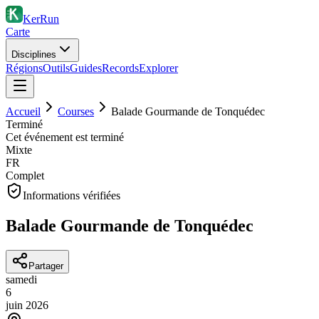
KerRun
Carte
Disciplines
Régions
Outils
Guides
Records
Explorer
Accueil
Courses
Balade Gourmande de Tonquédec
Terminé
Cet événement est terminé
Mixte
FR
Complet
Informations vérifiées
Balade Gourmande de Tonquédec
Partager
samedi
6
juin
2026