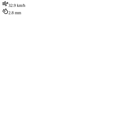
32.9
km/h
2.8
mm