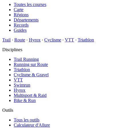
Toutes les courses
Carte
Régions
Départements
Records
Guides
Trail
·
Route
·
Hyrox
·
Cyclisme
·
VTT
·
Triathlon
Disciplines
Trail Running
Running sur Route
Triathlon
Cyclisme & Gravel
VTT
Swimrun
Hyrox
Multisport & Raid
Bike & Run
Outils
Tous les outils
Calculateur d'Allure