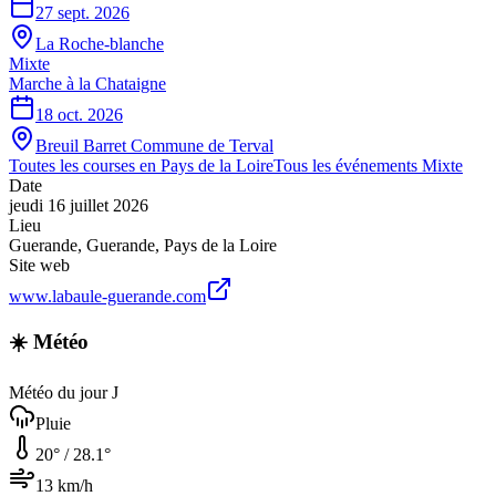
27 sept. 2026
La Roche-blanche
Mixte
Marche à la Chataigne
18 oct. 2026
Breuil Barret Commune de Terval
Toutes les courses en
Pays de la Loire
Tous les événements
Mixte
Date
jeudi 16 juillet 2026
Lieu
Guerande
,
Guerande
,
Pays de la Loire
Site web
www.labaule-guerande.com
☀️ Météo
Météo du jour J
Pluie
20
° /
28.1
°
13
km/h