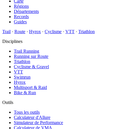
Carte
Régions
Départements
Records
Guides
Trail
·
Route
·
Hyrox
·
Cyclisme
·
VTT
·
Triathlon
Disciplines
Trail Running
Running sur Route
Triathlon
Cyclisme & Gravel
VTT
Swimrun
Hyrox
Multisport & Raid
Bike & Run
Outils
Tous les outils
Calculateur d'Allure
Simulateur de Performance
Calculateur de VMA