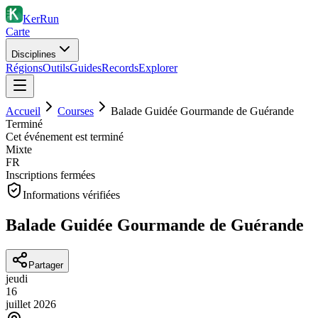
KerRun
Carte
Disciplines
Régions
Outils
Guides
Records
Explorer
Accueil
Courses
Balade Guidée Gourmande de Guérande
Terminé
Cet événement est terminé
Mixte
FR
Inscriptions fermées
Informations vérifiées
Balade Guidée Gourmande de Guérande
Partager
jeudi
16
juillet
2026