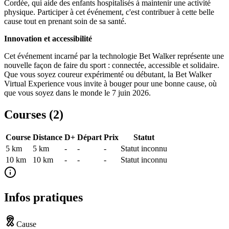
Cordée, qui aide des enfants hospitalisés à maintenir une activité
physique. Participer à cet événement, c'est contribuer à cette belle
cause tout en prenant soin de sa santé.
Innovation et accessibilité
Cet événement incarné par la technologie Bet Walker représente une
nouvelle façon de faire du sport : connectée, accessible et solidaire.
Que vous soyez coureur expérimenté ou débutant, la Bet Walker
Virtual Experience vous invite à bouger pour une bonne cause, où
que vous soyez dans le monde le 7 juin 2026.
Courses (
2
)
Course
Distance
D+
Départ
Prix
Statut
5 km
5
km
-
-
-
Statut inconnu
10 km
10
km
-
-
-
Statut inconnu
Infos pratiques
Cause