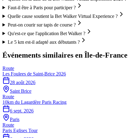
Faut-il être à Paris pour participer ?
Quelle cause soutient la Bet Walker Virtual Experience ?
Peut-on courir sur tapis de course ?
Qu'est-ce que l'application Bet Walker ?
Le 5 km est-il adapté aux débutants ?
Événements similaires
en Île-de-France
Route
Les Foulees de Saint-Brice 2026
28 août 2026
Saint Brice
Route
10km du Lagardère Paris Racing
6 sept. 2026
Paris
Route
Paris Eglises Tour