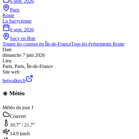
6 sept. 2026
Paris
Route
La Sucycienne
6 sept. 2026
Sucy en Brie
Toutes les courses en
Île-de-France
Tous les événements
Route
Date
dimanche 7 juin 2026
Lieu
Paris
,
Paris
,
Île-de-France
Site web
betwalker.fr
☀️ Météo
Météo du jour J
Couvert
10.7
° /
21.7
°
14.9
km/h