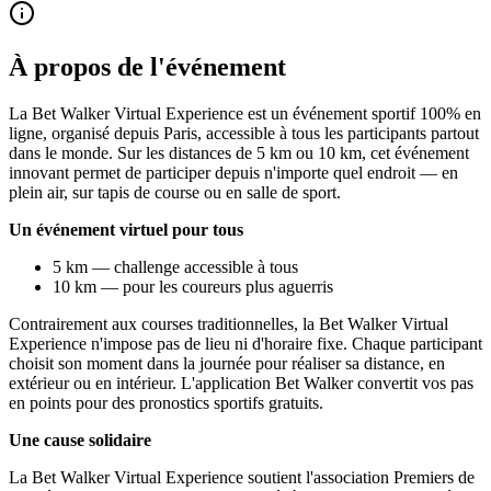
À propos de l'événement
La Bet Walker Virtual Experience est un événement sportif 100% en
ligne, organisé depuis Paris, accessible à tous les participants partout
dans le monde. Sur les distances de 5 km ou 10 km, cet événement
innovant permet de participer depuis n'importe quel endroit — en
plein air, sur tapis de course ou en salle de sport.
Un événement virtuel pour tous
5 km — challenge accessible à tous
10 km — pour les coureurs plus aguerris
Contrairement aux courses traditionnelles, la Bet Walker Virtual
Experience n'impose pas de lieu ni d'horaire fixe. Chaque participant
choisit son moment dans la journée pour réaliser sa distance, en
extérieur ou en intérieur. L'application Bet Walker convertit vos pas
en points pour des pronostics sportifs gratuits.
Une cause solidaire
La Bet Walker Virtual Experience soutient l'association Premiers de