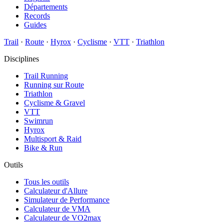
Départements
Records
Guides
Trail
·
Route
·
Hyrox
·
Cyclisme
·
VTT
·
Triathlon
Disciplines
Trail Running
Running sur Route
Triathlon
Cyclisme & Gravel
VTT
Swimrun
Hyrox
Multisport & Raid
Bike & Run
Outils
Tous les outils
Calculateur d'Allure
Simulateur de Performance
Calculateur de VMA
Calculateur de VO2max