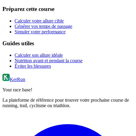
Préparez cette course
Calculer votre allure cible
Générer vos temps de passage
Simuler votre performance
Guides utiles
Calculer son allure idéale
Nutrition avant et pendant la course
Éviter les blessures
KerRun
Your race base!
La plateforme de référence pour trouver votre prochaine course de
running, trail, cyclisme ou triathlon.