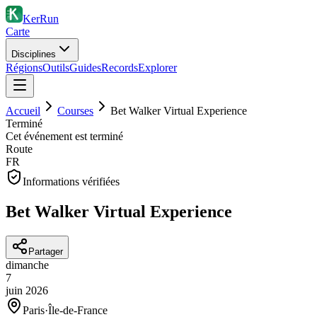
KerRun
Carte
Disciplines
Régions
Outils
Guides
Records
Explorer
Accueil
Courses
Bet Walker Virtual Experience
Terminé
Cet événement est terminé
Route
FR
Informations vérifiées
Bet Walker Virtual Experience
Partager
dimanche
7
juin
2026
Paris
·
Île-de-France