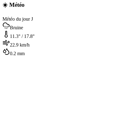
☀️ Météo
Météo du jour J
Bruine
11.3
° /
17.8
°
22.9
km/h
0.2
mm