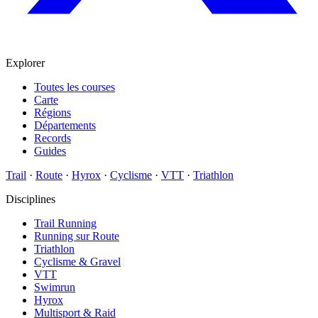
Explorer
Toutes les courses
Carte
Régions
Départements
Records
Guides
Trail
·
Route
·
Hyrox
·
Cyclisme
·
VTT
·
Triathlon
Disciplines
Trail Running
Running sur Route
Triathlon
Cyclisme & Gravel
VTT
Swimrun
Hyrox
Multisport & Raid