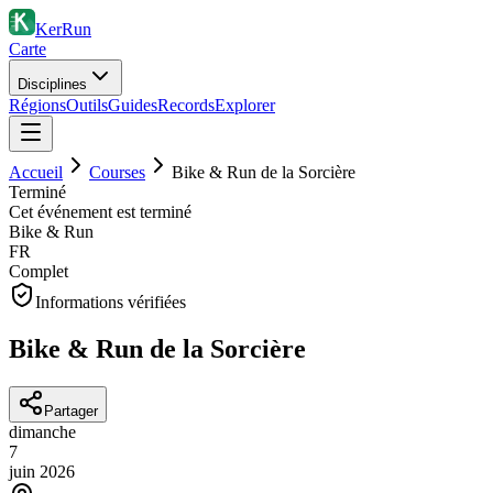
KerRun
Carte
Disciplines
Régions
Outils
Guides
Records
Explorer
Accueil
Courses
Bike & Run de la Sorcière
Terminé
Cet événement est terminé
Bike & Run
FR
Complet
Informations vérifiées
Bike & Run de la Sorcière
Partager
dimanche
7
juin
2026