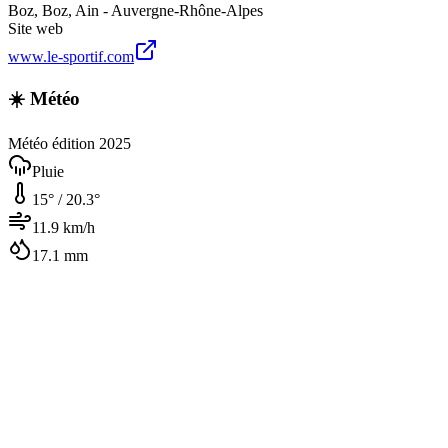
Boz
,
Boz
,
Ain - Auvergne-Rhône-Alpes
Site web
www.le-sportif.com
☀️ Météo
Météo édition 2025
Pluie
15
° /
20.3
°
11.9
km/h
17.1
mm