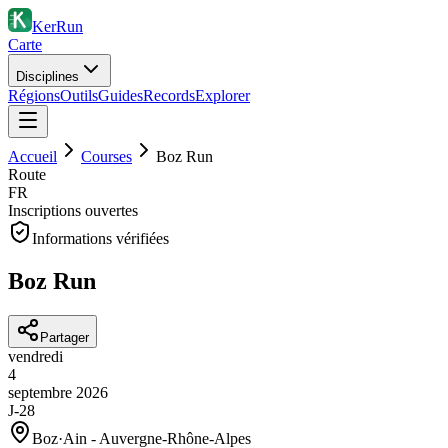
KerRun
Carte
Disciplines
Régions
Outils
Guides
Records
Explorer
Accueil
Courses
Boz Run
Route
FR
Inscriptions ouvertes
Informations vérifiées
Boz Run
Partager
vendredi
4
septembre
2026
J-28
Boz
·
Ain - Auvergne-Rhône-Alpes