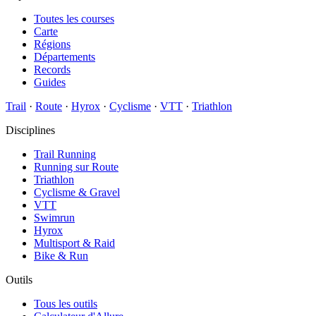
Toutes les courses
Carte
Régions
Départements
Records
Guides
Trail
·
Route
·
Hyrox
·
Cyclisme
·
VTT
·
Triathlon
Disciplines
Trail Running
Running sur Route
Triathlon
Cyclisme & Gravel
VTT
Swimrun
Hyrox
Multisport & Raid
Bike & Run
Outils
Tous les outils