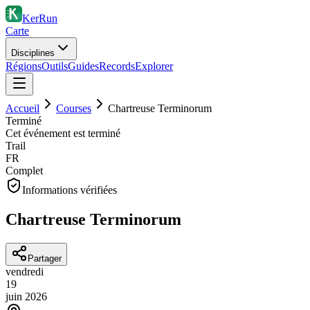
KerRun
Carte
Disciplines
Régions
Outils
Guides
Records
Explorer
Accueil
Courses
Chartreuse Terminorum
Terminé
Cet événement est terminé
Trail
FR
Complet
Informations vérifiées
Chartreuse Terminorum
Partager
vendredi
19
juin
2026