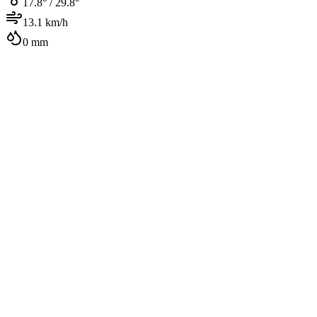
17.8
° /
29.8
°
13.1
km/h
0
mm