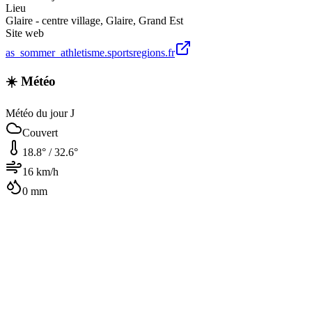
Lieu
Glaire - centre village
,
Glaire
,
Grand Est
Site web
as_sommer_athletisme.sportsregions.fr
☀️ Météo
Météo du jour J
Couvert
18.8
° /
32.6
°
16
km/h
0
mm