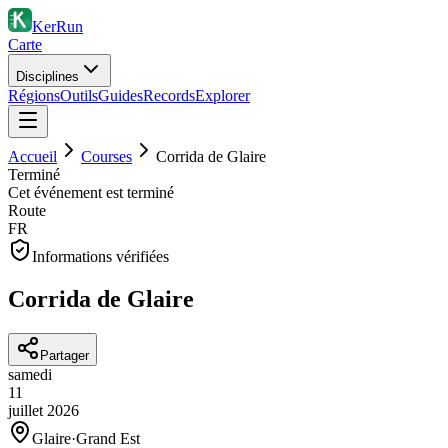
KerRun
Carte
Disciplines
Régions
Outils
Guides
Records
Explorer
Accueil
Courses
Corrida de Glaire
Terminé
Cet événement est terminé
Route
FR
Informations vérifiées
Corrida de Glaire
Partager
samedi
11
juillet
2026
Glaire
·
Grand Est