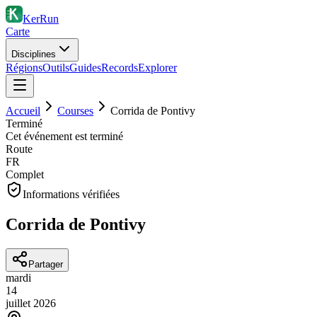
KerRun
Carte
Disciplines
Régions
Outils
Guides
Records
Explorer
Accueil
Courses
Corrida de Pontivy
Terminé
Cet événement est terminé
Route
FR
Complet
Informations vérifiées
Corrida de Pontivy
Partager
mardi
14
juillet
2026