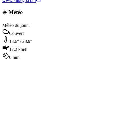
www.klikego.com
☀️ Météo
Météo du jour J
Couvert
18.6
° /
23.9
°
17.2
km/h
0
mm