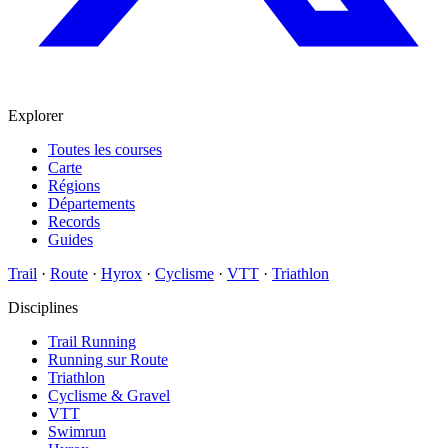
Explorer
Toutes les courses
Carte
Régions
Départements
Records
Guides
Trail
·
Route
·
Hyrox
·
Cyclisme
·
VTT
·
Triathlon
Disciplines
Trail Running
Running sur Route
Triathlon
Cyclisme & Gravel
VTT
Swimrun