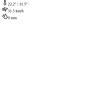
22.2
° /
31.5
°
31.5
km/h
0
mm