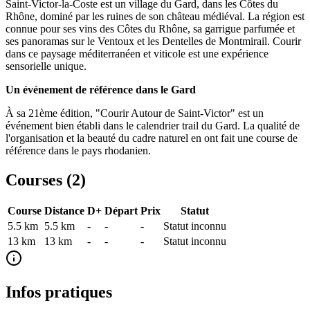
Saint-Victor-la-Coste est un village du Gard, dans les Côtes du
Rhône, dominé par les ruines de son château médiéval. La région est
connue pour ses vins des Côtes du Rhône, sa garrigue parfumée et
ses panoramas sur le Ventoux et les Dentelles de Montmirail. Courir
dans ce paysage méditerranéen et viticole est une expérience
sensorielle unique.
Un événement de référence dans le Gard
À sa 21ème édition, "Courir Autour de Saint-Victor" est un
événement bien établi dans le calendrier trail du Gard. La qualité de
l'organisation et la beauté du cadre naturel en ont fait une course de
référence dans le pays rhodanien.
Courses (
2
)
Course
Distance
D+
Départ
Prix
Statut
5.5 km
5.5
km
-
-
-
Statut inconnu
13 km
13
km
-
-
-
Statut inconnu
Infos pratiques