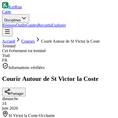
KerRun
Carte
Disciplines
Régions
Outils
Guides
Records
Explorer
Accueil
Courses
Courir Autour de St Victor la Coste
Terminé
Cet événement est terminé
Trail
FR
Informations vérifiées
Courir Autour de St Victor la Coste
Partager
dimanche
14
juin
2026
St Victor la Coste
·
Occitanie