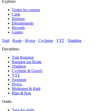
Explorer
Toutes les courses
Carte
Régions
Départements
Records
Guides
Trail
·
Route
·
Hyrox
·
Cyclisme
·
VTT
·
Triathlon
Disciplines
Trail Running
Running sur Route
Triathlon
Cyclisme & Gravel
VTT
Swimrun
Hyrox
Multisport & Raid
Bike & Run
Outils
Tous les outils