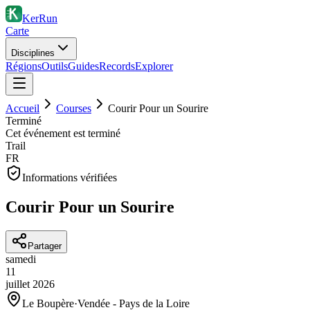
KerRun
Carte
Disciplines
Régions
Outils
Guides
Records
Explorer
Accueil
Courses
Courir Pour un Sourire
Terminé
Cet événement est terminé
Trail
FR
Informations vérifiées
Courir Pour un Sourire
Partager
samedi
11
juillet
2026
Le Boupère
·
Vendée - Pays de la Loire