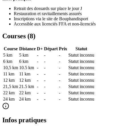
Retrait des dossards sur place le jour J
Restauration et ravitaillements assurés
Inscriptions via le site de Bouphandisport
Accessible aux licenciés FFA et non-licenciés
Courses (
8
)
Course
Distance
D+
Départ
Prix
Statut
5 km
5
km
-
-
-
Statut inconnu
6 km
6
km
-
-
-
Statut inconnu
10,5 km
10.5
km
-
-
-
Statut inconnu
11 km
11
km
-
-
-
Statut inconnu
12 km
12
km
-
-
-
Statut inconnu
21,5 km
21.5
km
-
-
-
Statut inconnu
22 km
22
km
-
-
-
Statut inconnu
24 km
24
km
-
-
-
Statut inconnu
Infos pratiques