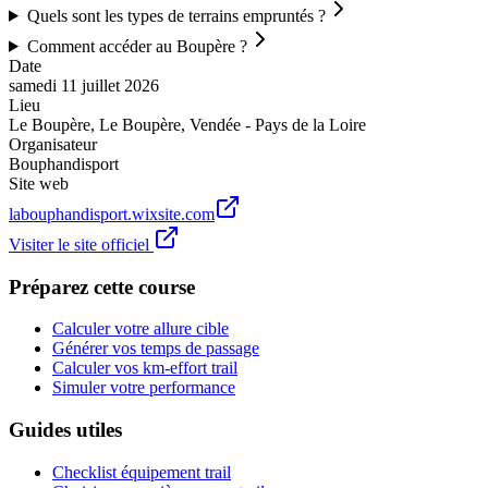
Quels sont les types de terrains empruntés ?
Comment accéder au Boupère ?
Date
samedi 11 juillet 2026
Lieu
Le Boupère
,
Le Boupère
,
Vendée - Pays de la Loire
Organisateur
Bouphandisport
Site web
labouphandisport.wixsite.com
Visiter le site officiel
Préparez cette course
Calculer votre allure cible
Générer vos temps de passage
Calculer vos km-effort trail
Simuler votre performance
Guides utiles
Checklist équipement trail