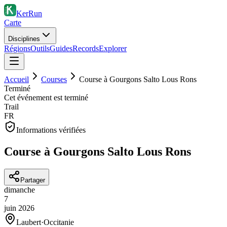
KerRun
Carte
Disciplines
Régions
Outils
Guides
Records
Explorer
Accueil
Courses
Course à Gourgons Salto Lous Rons
Terminé
Cet événement est terminé
Trail
FR
Informations vérifiées
Course à Gourgons Salto Lous Rons
Partager
dimanche
7
juin
2026
Laubert
·
Occitanie