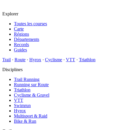
Explorer
Toutes les courses
Carte
Régions
Départements
Records
Guides
Trail
·
Route
·
Hyrox
·
Cyclisme
·
VTT
·
Triathlon
Disciplines
Trail Running
Running sur Route
Triathlon
Cyclisme & Gravel
VTT
Swimrun
Hyrox
Multisport & Raid
Bike & Run