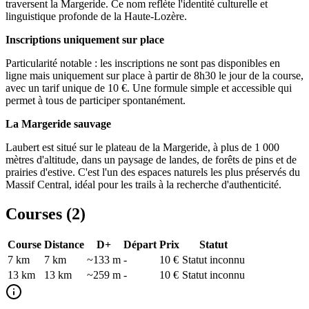
traversent la Margeride. Ce nom reflète l'identité culturelle et
linguistique profonde de la Haute-Lozère.
Inscriptions uniquement sur place
Particularité notable : les inscriptions ne sont pas disponibles en
ligne mais uniquement sur place à partir de 8h30 le jour de la course,
avec un tarif unique de 10 €. Une formule simple et accessible qui
permet à tous de participer spontanément.
La Margeride sauvage
Laubert est situé sur le plateau de la Margeride, à plus de 1 000
mètres d'altitude, dans un paysage de landes, de forêts de pins et de
prairies d'estive. C'est l'un des espaces naturels les plus préservés du
Massif Central, idéal pour les trails à la recherche d'authenticité.
Courses (
2
)
Course
Distance
D+
Départ
Prix
Statut
7 km
7
km
~133 m
-
10 €
Statut inconnu
13 km
13
km
~259 m
-
10 €
Statut inconnu