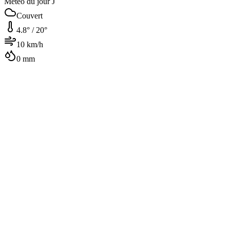
Météo du jour J
Couvert
4.8
° /
20
°
10
km/h
0
mm