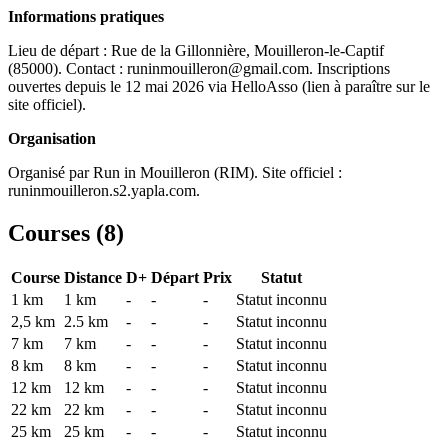
Informations pratiques
Lieu de départ : Rue de la Gillonnière, Mouilleron-le-Captif
(85000). Contact : runinmouilleron@gmail.com. Inscriptions
ouvertes depuis le 12 mai 2026 via HelloAsso (lien à paraître sur le
site officiel).
Organisation
Organisé par Run in Mouilleron (RIM). Site officiel :
runinmouilleron.s2.yapla.com.
Courses (
8
)
Course
Distance
D+
Départ
Prix
Statut
1 km
1
km
-
-
-
Statut inconnu
2,5 km
2.5
km
-
-
-
Statut inconnu
7 km
7
km
-
-
-
Statut inconnu
8 km
8
km
-
-
-
Statut inconnu
12 km
12
km
-
-
-
Statut inconnu
22 km
22
km
-
-
-
Statut inconnu
25 km
25
km
-
-
-
Statut inconnu