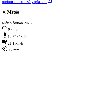
runinmouilleron.s2.yapla.com
☀️ Météo
Météo édition 2025
Bruine
12.7
° /
18.6
°
21.1
km/h
0.7
mm