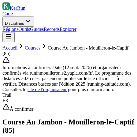
KerRun
Carte
Disciplines
Régions
Outils
Guides
Records
Explorer
Accueil
Courses
Course Au Jambon - Mouilleron-le-Captif
(85)
Informations à confirmer.
Date (12 sept. 2026) et organisateur
confirmés via runinmouilleron.s2.yapla.com/fr/. Le programme des
distances 2026 n'est pas encore publié sur le site officiel — à
vérifier. Distances basées sur l'édition 2025 (running-attitude.com).
Consultez le
site de l'organisateur
pour plus d'information.
Trail
FR
À confirmer
Course Au Jambon - Mouilleron-le-Captif
(85)