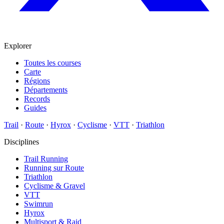
Explorer
Toutes les courses
Carte
Régions
Départements
Records
Guides
Trail
·
Route
·
Hyrox
·
Cyclisme
·
VTT
·
Triathlon
Disciplines
Trail Running
Running sur Route
Triathlon
Cyclisme & Gravel
VTT
Swimrun
Hyrox
Multisport & Raid