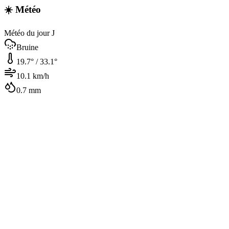
☀️ Météo
Météo du jour J
Bruine
19.7
° /
33.1
°
10.1
km/h
0.7
mm