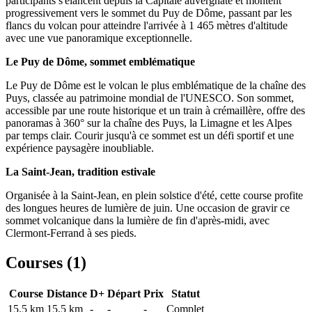
participants s'élancent depuis la Capitale auvergnate et montent
progressivement vers le sommet du Puy de Dôme, passant par les
flancs du volcan pour atteindre l'arrivée à 1 465 mètres d'altitude
avec une vue panoramique exceptionnelle.
Le Puy de Dôme, sommet emblématique
Le Puy de Dôme est le volcan le plus emblématique de la chaîne des
Puys, classée au patrimoine mondial de l'UNESCO. Son sommet,
accessible par une route historique et un train à crémaillère, offre des
panoramas à 360° sur la chaîne des Puys, la Limagne et les Alpes
par temps clair. Courir jusqu'à ce sommet est un défi sportif et une
expérience paysagère inoubliable.
La Saint-Jean, tradition estivale
Organisée à la Saint-Jean, en plein solstice d'été, cette course profite
des longues heures de lumière de juin. Une occasion de gravir ce
sommet volcanique dans la lumière de fin d'après-midi, avec
Clermont-Ferrand à ses pieds.
Courses (
1
)
Course
Distance
D+
Départ
Prix
Statut
15.5 km
15.5
km
-
-
-
Complet