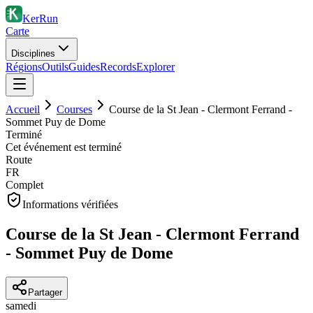
KerRun
Carte
Disciplines
Régions
Outils
Guides
Records
Explorer
Accueil
Courses
Course de la St Jean - Clermont Ferrand -
Sommet Puy de Dome
Terminé
Cet événement est terminé
Route
FR
Complet
Informations vérifiées
Course de la St Jean - Clermont Ferrand
- Sommet Puy de Dome
Partager
samedi