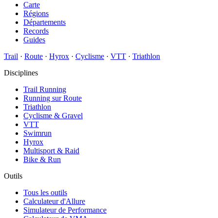
Carte
Régions
Départements
Records
Guides
Trail
·
Route
·
Hyrox
·
Cyclisme
·
VTT
·
Triathlon
Disciplines
Trail Running
Running sur Route
Triathlon
Cyclisme & Gravel
VTT
Swimrun
Hyrox
Multisport & Raid
Bike & Run
Outils
Tous les outils
Calculateur d'Allure
Simulateur de Performance