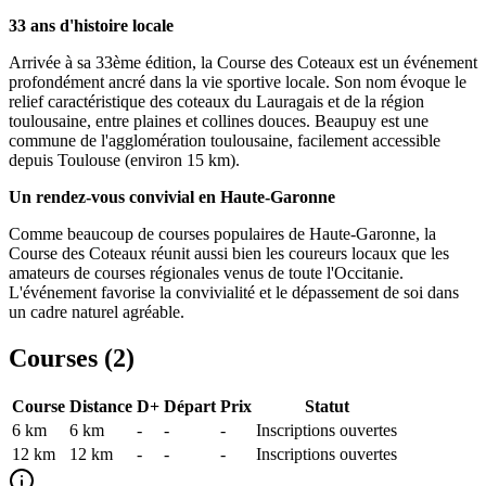
33 ans d'histoire locale
Arrivée à sa 33ème édition, la Course des Coteaux est un événement
profondément ancré dans la vie sportive locale. Son nom évoque le
relief caractéristique des coteaux du Lauragais et de la région
toulousaine, entre plaines et collines douces. Beaupuy est une
commune de l'agglomération toulousaine, facilement accessible
depuis Toulouse (environ 15 km).
Un rendez-vous convivial en Haute-Garonne
Comme beaucoup de courses populaires de Haute-Garonne, la
Course des Coteaux réunit aussi bien les coureurs locaux que les
amateurs de courses régionales venus de toute l'Occitanie.
L'événement favorise la convivialité et le dépassement de soi dans
un cadre naturel agréable.
Courses (
2
)
Course
Distance
D+
Départ
Prix
Statut
6 km
6
km
-
-
-
Inscriptions ouvertes
12 km
12
km
-
-
-
Inscriptions ouvertes