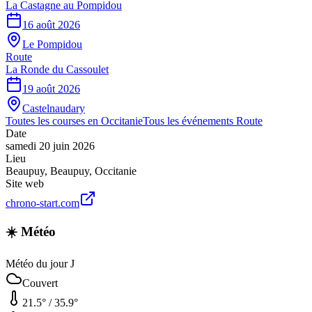
La Castagne au Pompidou
16 août 2026
Le Pompidou
Route
La Ronde du Cassoulet
19 août 2026
Castelnaudary
Toutes les courses en
Occitanie
Tous les événements
Route
Date
samedi 20 juin 2026
Lieu
Beaupuy
,
Beaupuy
,
Occitanie
Site web
chrono-start.com
☀️ Météo
Météo du jour J
Couvert
21.5
° /
35.9
°