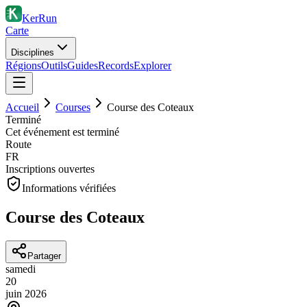
KerRun
Carte
Disciplines
Régions
Outils
Guides
Records
Explorer
Accueil
Courses
Course des Coteaux
Terminé
Cet événement est terminé
Route
FR
Inscriptions ouvertes
Informations vérifiées
Course des Coteaux
Partager
samedi
20
juin
2026