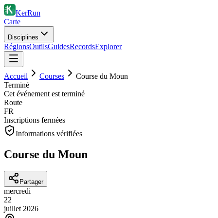
KerRun
Carte
Disciplines
Régions
Outils
Guides
Records
Explorer
Accueil
Courses
Course du Moun
Terminé
Cet événement est terminé
Route
FR
Inscriptions fermées
Informations vérifiées
Course du Moun
Partager
mercredi
22
juillet
2026