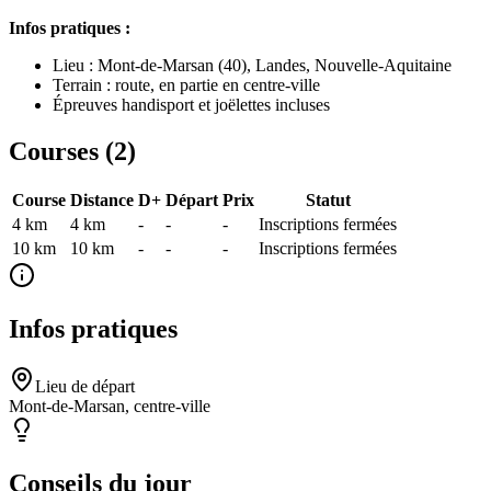
Infos pratiques :
Lieu : Mont-de-Marsan (40), Landes, Nouvelle-Aquitaine
Terrain : route, en partie en centre-ville
Épreuves handisport et joëlettes incluses
Courses (
2
)
Course
Distance
D+
Départ
Prix
Statut
4 km
4
km
-
-
-
Inscriptions fermées
10 km
10
km
-
-
-
Inscriptions fermées
Infos pratiques
Lieu de départ
Mont-de-Marsan, centre-ville
Conseils du jour