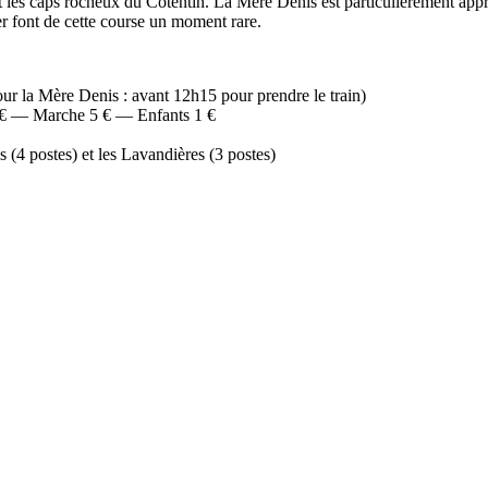
s et les caps rocheux du Cotentin. La Mère Denis est particulièrement appr
er font de cette course un moment rare.
pour la Mère Denis : avant 12h15 pour prendre le train)
 € — Marche 5 € — Enfants 1 €
s (4 postes) et les Lavandières (3 postes)