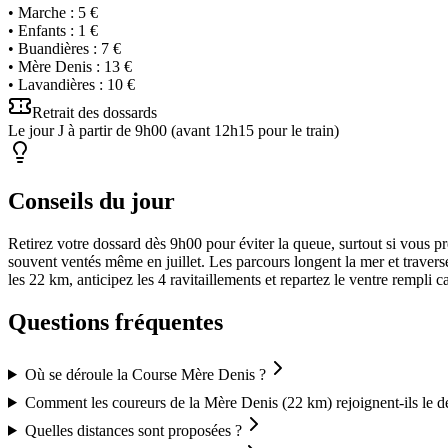
•
Marche
:
5 €
•
Enfants
:
1 €
•
Buandières
:
7 €
•
Mère Denis
:
13 €
•
Lavandières
:
10 €
Retrait des dossards
Le jour J à partir de 9h00 (avant 12h15 pour le train)
Conseils du jour
Retirez votre dossard dès 9h00 pour éviter la queue, surtout si vous p
souvent ventés même en juillet. Les parcours longent la mer et trave
les 22 km, anticipez les 4 ravitaillements et repartez le ventre rempli c
Questions fréquentes
Où se déroule la Course Mère Denis ?
Comment les coureurs de la Mère Denis (22 km) rejoignent-ils le d
Quelles distances sont proposées ?