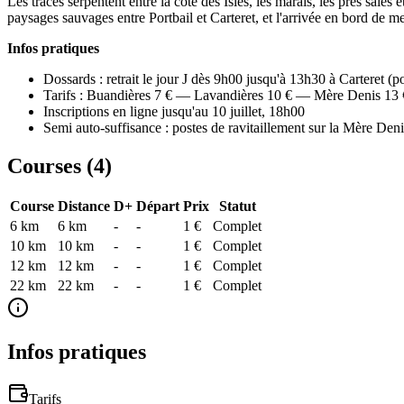
Les tracés serpentent entre la côte des Isles, les marais, les prés salé
paysages sauvages entre Portbail et Carteret, et l'arrivée en bord de m
Infos pratiques
Dossards : retrait le jour J dès 9h00 jusqu'à 13h30 à Carteret (
Tarifs : Buandières 7 € — Lavandières 10 € — Mère Denis 13
Inscriptions en ligne jusqu'au 10 juillet, 18h00
Semi auto-suffisance : postes de ravitaillement sur la Mère Deni
Courses (
4
)
Course
Distance
D+
Départ
Prix
Statut
6 km
6
km
-
-
1 €
Complet
10 km
10
km
-
-
1 €
Complet
12 km
12
km
-
-
1 €
Complet
22 km
22
km
-
-
1 €
Complet
Infos pratiques
Tarifs