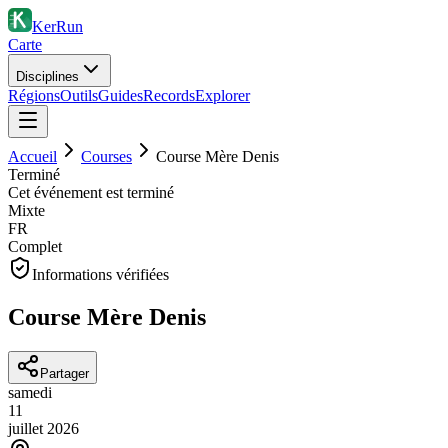
KerRun
Carte
Disciplines
Régions
Outils
Guides
Records
Explorer
Accueil
Courses
Course Mère Denis
Terminé
Cet événement est terminé
Mixte
FR
Complet
Informations vérifiées
Course Mère Denis
Partager
samedi
11
juillet
2026