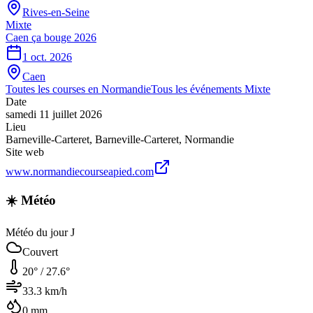
Rives-en-Seine
Mixte
Caen ça bouge 2026
1 oct. 2026
Caen
Toutes les courses en
Normandie
Tous les événements
Mixte
Date
samedi 11 juillet 2026
Lieu
Barneville-Carteret
,
Barneville-Carteret
,
Normandie
Site web
www.normandiecourseapied.com
☀️ Météo
Météo du jour J
Couvert
20
° /
27.6
°
33.3
km/h
0
mm