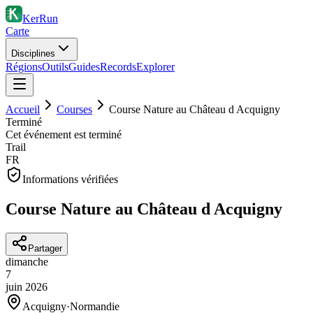
KerRun
Carte
Disciplines
Régions
Outils
Guides
Records
Explorer
Accueil
Courses
Course Nature au Château d Acquigny
Terminé
Cet événement est terminé
Trail
FR
Informations vérifiées
Course Nature au Château d Acquigny
Partager
dimanche
7
juin
2026
Acquigny
·
Normandie