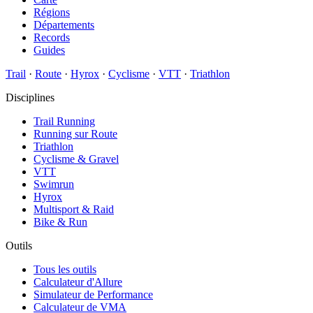
Régions
Départements
Records
Guides
Trail
·
Route
·
Hyrox
·
Cyclisme
·
VTT
·
Triathlon
Disciplines
Trail Running
Running sur Route
Triathlon
Cyclisme & Gravel
VTT
Swimrun
Hyrox
Multisport & Raid
Bike & Run
Outils
Tous les outils
Calculateur d'Allure
Simulateur de Performance
Calculateur de VMA