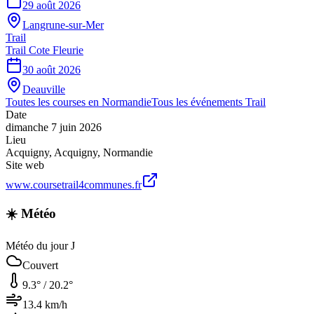
29 août 2026
Langrune-sur-Mer
Trail
Trail Cote Fleurie
30 août 2026
Deauville
Toutes les courses en
Normandie
Tous les événements
Trail
Date
dimanche 7 juin 2026
Lieu
Acquigny
,
Acquigny
,
Normandie
Site web
www.coursetrail4communes.fr
☀️ Météo
Météo du jour J
Couvert
9.3
° /
20.2
°
13.4
km/h