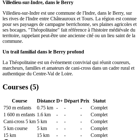
Villedieu-sur-Indre, dans le Berry
Villedieu-sur-Indre est une commune de l'Indre, dans le Berry, sur
les rives de l'Indre entre Châteauroux et Tours. La région est connue
pour ses paysages de campagne berrichonne, ses plaines agricoles et
ses bocages. "Théopolitaine" fait référence à l'histoire médiévale du
territoire, rappelant peut-être une ancienne cité ou un lieu saint de la
commune.
Un trail familial dans le Berry profond
La Théopolitaine est un événement convivial qui réunit coureurs,
marcheurs, familles et amateurs de cani-cross dans un cadre rural et
authentique du Centre-Val de Loire.
Courses (
5
)
Course
Distance
D+
Départ
Prix
Statut
750 m enfants
0.75
km
-
-
-
Complet
1 600 m enfants
1.6
km
-
-
-
Complet
Cani-cross 5 km
5
km
-
-
-
Complet
5 km course
5
km
-
-
-
Complet
15 km
15
km
-
-
-
Complet