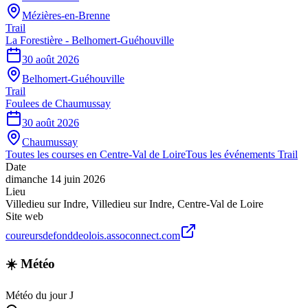
Mézières-en-Brenne
Trail
La Forestière - Belhomert-Guéhouville
30 août 2026
Belhomert-Guéhouville
Trail
Foulees de Chaumussay
30 août 2026
Chaumussay
Toutes les courses en
Centre-Val de Loire
Tous les événements
Trail
Date
dimanche 14 juin 2026
Lieu
Villedieu sur Indre
,
Villedieu sur Indre
,
Centre-Val de Loire
Site web
coureursdefonddeolois.assoconnect.com
☀️ Météo
Météo du jour J