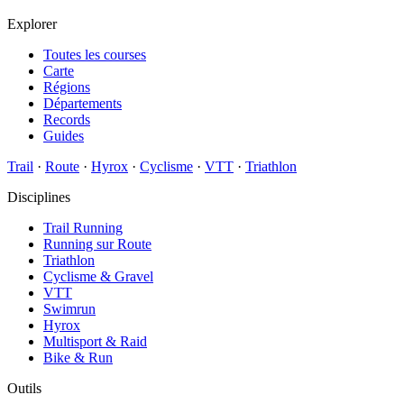
Explorer
Toutes les courses
Carte
Régions
Départements
Records
Guides
Trail
·
Route
·
Hyrox
·
Cyclisme
·
VTT
·
Triathlon
Disciplines
Trail Running
Running sur Route
Triathlon
Cyclisme & Gravel
VTT
Swimrun
Hyrox
Multisport & Raid
Bike & Run
Outils