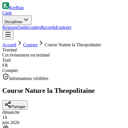
KerRun
Carte
Disciplines
Régions
Outils
Guides
Records
Explorer
Accueil
Courses
Course Nature la Theopolitaine
Terminé
Cet événement est terminé
Trail
FR
Complet
Informations vérifiées
Course Nature la Theopolitaine
Partager
dimanche
14
juin
2026