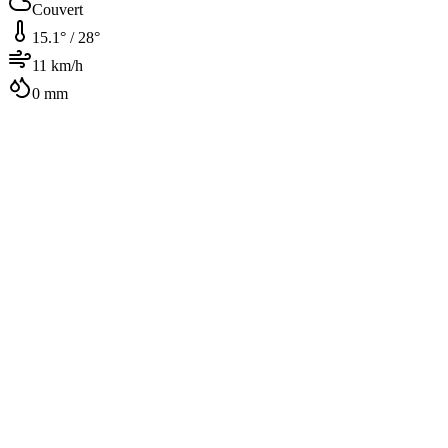
Couvert
15.1
° /
28
°
11
km/h
0
mm