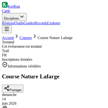
KerRun
Carte
Disciplines
Régions
Outils
Guides
Records
Explorer
Accueil
Courses
Course Nature Lafarge
Terminé
Cet événement est terminé
Trail
FR
Inscriptions fermées
Informations vérifiées
Course Nature Lafarge
Partager
dimanche
14
juin
2026