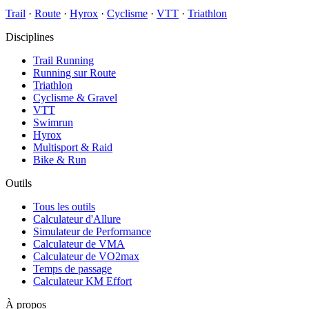
Trail
·
Route
·
Hyrox
·
Cyclisme
·
VTT
·
Triathlon
Disciplines
Trail Running
Running sur Route
Triathlon
Cyclisme & Gravel
VTT
Swimrun
Hyrox
Multisport & Raid
Bike & Run
Outils
Tous les outils
Calculateur d'Allure
Simulateur de Performance
Calculateur de VMA
Calculateur de VO2max
Temps de passage
Calculateur KM Effort
À propos