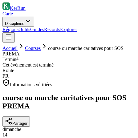
KerRun
Carte
Disciplines
Régions
Outils
Guides
Records
Explorer
Accueil
Courses
course ou marche caritatives pour SOS
PREMA
Terminé
Cet événement est terminé
Route
FR
Informations vérifiées
course ou marche caritatives pour SOS
PREMA
Partager
dimanche
14