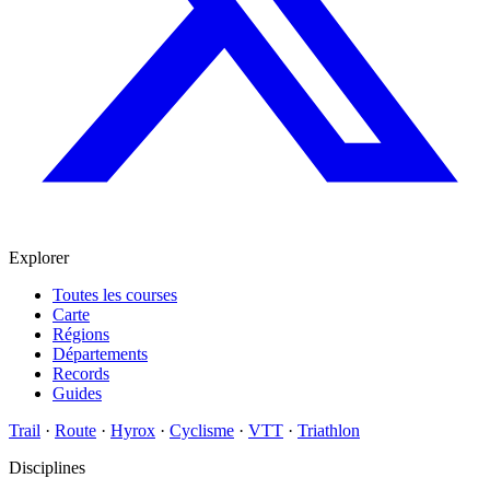
Explorer
Toutes les courses
Carte
Régions
Départements
Records
Guides
Trail
·
Route
·
Hyrox
·
Cyclisme
·
VTT
·
Triathlon
Disciplines