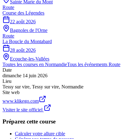
Sainte Marie du Mont
Route
Course des Légendes
22 août 2026
Bagnoles de l'Orne
Route
La Boucle du Montabard
28 août 2026
Ecouche-les-Vallées
Toutes les courses en
Normandie
Tous les événements
Route
Date
dimanche 14 juin 2026
Lieu
Tessy sur vire
,
Tessy sur vire
,
Normandie
Site web
www.klikego.com
Visiter le site officiel
Préparez cette course
Calculer votre allure cible