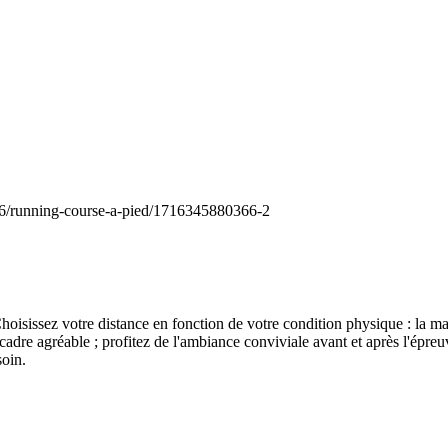
026/running-course-a-pied/1716345880366-2
hoisissez votre distance en fonction de votre condition physique : la m
cadre agréable ; profitez de l'ambiance conviviale avant et après l'ép
soin.