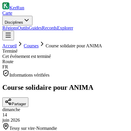
KerRun
Carte
Disciplines
Régions
Outils
Guides
Records
Explorer
Accueil
Courses
Course solidaire pour ANIMA
Terminé
Cet événement est terminé
Route
FR
Informations vérifiées
Course solidaire pour ANIMA
Partager
dimanche
14
juin
2026
Tessy sur vire
·
Normandie