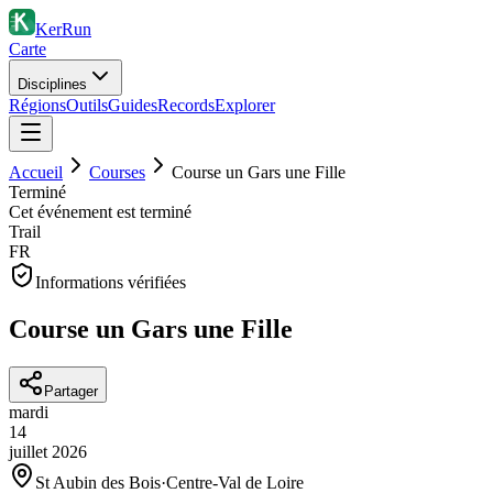
KerRun
Carte
Disciplines
Régions
Outils
Guides
Records
Explorer
Accueil
Courses
Course un Gars une Fille
Terminé
Cet événement est terminé
Trail
FR
Informations vérifiées
Course un Gars une Fille
Partager
mardi
14
juillet
2026
St Aubin des Bois
·
Centre-Val de Loire