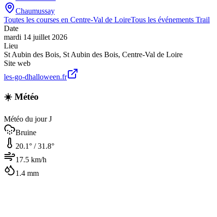
Chaumussay
Toutes les courses en
Centre-Val de Loire
Tous les événements
Trail
Date
mardi 14 juillet 2026
Lieu
St Aubin des Bois
,
St Aubin des Bois
,
Centre-Val de Loire
Site web
les-go-dhalloween.fr
☀️ Météo
Météo du jour J
Bruine
20.1
° /
31.8
°
17.5
km/h
1.4
mm