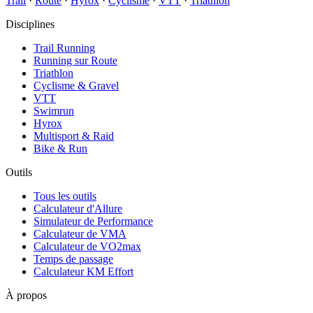
Trail
·
Route
·
Hyrox
·
Cyclisme
·
VTT
·
Triathlon
Disciplines
Trail Running
Running sur Route
Triathlon
Cyclisme & Gravel
VTT
Swimrun
Hyrox
Multisport & Raid
Bike & Run
Outils
Tous les outils
Calculateur d'Allure
Simulateur de Performance
Calculateur de VMA
Calculateur de VO2max
Temps de passage
Calculateur KM Effort
À propos