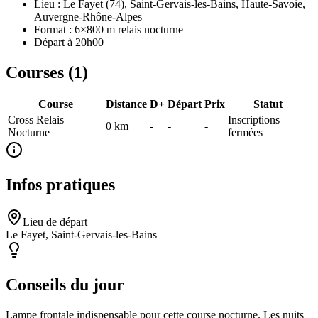
Lieu : Le Fayet (74), Saint-Gervais-les-Bains, Haute-Savoie,
Auvergne-Rhône-Alpes
Format : 6×800 m relais nocturne
Départ à 20h00
Courses (
1
)
Course
Distance
D+
Départ
Prix
Statut
Cross Relais
Inscriptions
0
km
-
-
-
Nocturne
fermées
Infos pratiques
Lieu de départ
Le Fayet, Saint-Gervais-les-Bains
Conseils du jour
Lampe frontale indispensable pour cette course nocturne. Les nuits