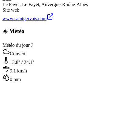
Le Fayet
,
Le Fayet
,
Auvergne-Rhône-Alpes
Site web
www.saintgervais.com
☀️ Météo
Météo du jour J
Couvert
13.8
° /
24.1
°
9.1
km/h
0
mm