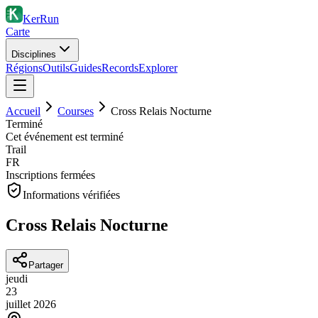
KerRun
Carte
Disciplines
Régions
Outils
Guides
Records
Explorer
Accueil
Courses
Cross Relais Nocturne
Terminé
Cet événement est terminé
Trail
FR
Inscriptions fermées
Informations vérifiées
Cross Relais Nocturne
Partager
jeudi
23
juillet
2026