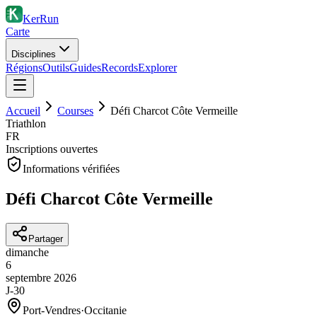
KerRun
Carte
Disciplines
Régions
Outils
Guides
Records
Explorer
Accueil
Courses
Défi Charcot Côte Vermeille
Triathlon
FR
Inscriptions ouvertes
Informations vérifiées
Défi Charcot Côte Vermeille
Partager
dimanche
6
septembre
2026
J-30
Port-Vendres
·
Occitanie