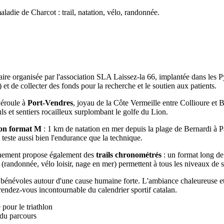
ladie de Charcot : trail, natation, vélo, randonnée.
aire organisée par l'association SLA Laissez-la 66, implantée dans les 
et de collecter des fonds pour la recherche et le soutien aux patients.
déroule à
Port-Vendres
, joyau de la Côte Vermeille entre Collioure et 
s et sentiers rocailleux surplombant le golfe du Lion.
lon format M
: 1 km de natation en mer depuis la plage de Bernardi à Pau
 teste aussi bien l'endurance que la technique.
vénement propose également des
trails chronométrés
: un format long d
randonnée, vélo loisir, nage en mer) permettent à tous les niveaux de s
et bénévoles autour d'une cause humaine forte. L'ambiance chaleureuse et
rendez-vous incontournable du calendrier sportif catalan.
pour le triathlon
 du parcours