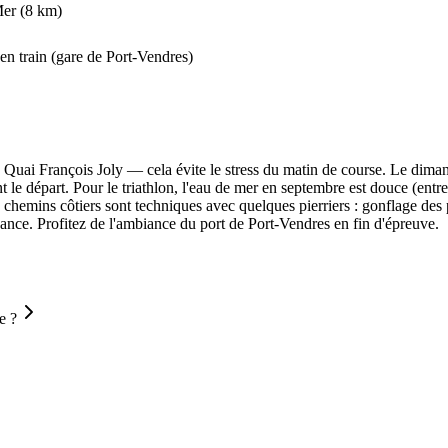
Mer (8 km)
en train (gare de Port-Vendres)
 du Quai François Joly — cela évite le stress du matin de course. Le dim
 le départ. Pour le triathlon, l'eau de mer en septembre est douce (en
es chemins côtiers sont techniques avec quelques pierriers : gonflage de
nce. Profitez de l'ambiance du port de Port-Vendres en fin d'épreuve.
e ?