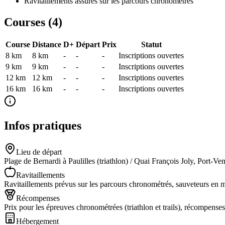
Ravitaillements assurés sur les parcours chronométrés
Courses (
4
)
Course
Distance
D+
Départ
Prix
Statut
8 km
8
km
-
-
-
Inscriptions ouvertes
9 km
9
km
-
-
-
Inscriptions ouvertes
12 km
12
km
-
-
-
Inscriptions ouvertes
16 km
16
km
-
-
-
Inscriptions ouvertes
Infos pratiques
Lieu de départ
Plage de Bernardi à Paulilles (triathlon) / Quai François Joly, Port-Vend
Ravitaillements
Ravitaillements prévus sur les parcours chronométrés, sauveteurs en m
Récompenses
Prix pour les épreuves chronométrées (triathlon et trails), récompenses
Hébergement