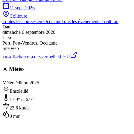
11 sept. 2026
Collioure
Toutes les courses en
Occitanie
Tous les événements
Triathlon
Date
dimanche 6 septembre 2026
Lieu
Port
,
Port-Vendres
,
Occitanie
Site web
xn--dfi-charcot-cote-vermeille-blc.fr
☀️ Météo
Météo édition 2025
Ensoleillé
17.9
° /
26.9
°
23.6
km/h
0
mm