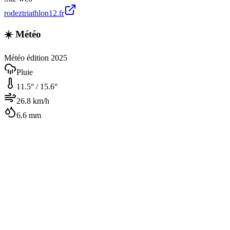
rodeztriathlon12.fr
☀️ Météo
Météo édition 2025
Pluie
11.5
° /
15.6
°
26.8
km/h
6.6
mm