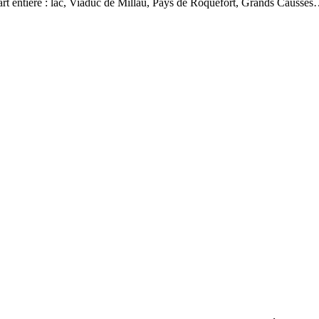
art entière : lac, Viaduc de Millau, Pays de Roquefort, Grands Causses…