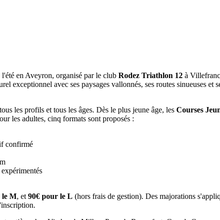
l'été en Aveyron, organisé par le club
Rodez Triathlon 12
à Villefranc
rel exceptionnel avec ses paysages vallonnés, ses routes sinueuses et s
ous les profils et tous les âges. Dès le plus jeune âge, les
Courses Jeu
Pour les adultes, cinq formats sont proposés :
if confirmé
km
s expérimentés
 le M
, et
90€ pour le L
(hors frais de gestion). Des majorations s'appliqu
inscription.