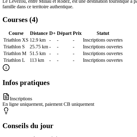
Le Lévézou, entre Millau et Rodez, est une destination touristique à p
famille dans ce territoire authentique.
Courses (
4
)
Course
Distance
D+
Départ
Prix
Statut
Triathlon XS
12.9
km
-
-
-
Inscriptions ouvertes
Triathlon S
25.75
km
-
-
-
Inscriptions ouvertes
Triathlon M
51.5
km
-
-
-
Inscriptions ouvertes
Triathlon L
113
km
-
-
-
Inscriptions ouvertes
Infos pratiques
Inscriptions
En ligne uniquement, paiement CB uniquement
Conseils du jour