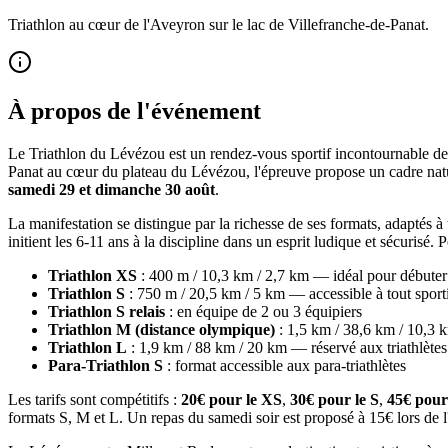
Triathlon au cœur de l'Aveyron sur le lac de Villefranche-de-Panat.
À propos de l'événement
Le Triathlon du Lévézou est un rendez-vous sportif incontournable de 
Panat au cœur du plateau du Lévézou, l'épreuve propose un cadre natu
samedi 29 et dimanche 30 août
.
La manifestation se distingue par la richesse de ses formats, adaptés à t
initient les 6-11 ans à la discipline dans un esprit ludique et sécurisé. 
Triathlon XS
: 400 m / 10,3 km / 2,7 km — idéal pour débuter
Triathlon S
: 750 m / 20,5 km / 5 km — accessible à tout sport
Triathlon S relais
: en équipe de 2 ou 3 équipiers
Triathlon M (distance olympique)
: 1,5 km / 38,6 km / 10,3 
Triathlon L
: 1,9 km / 88 km / 20 km — réservé aux triathlète
Para-Triathlon S
: format accessible aux para-triathlètes
Les tarifs sont compétitifs :
20€ pour le XS
,
30€ pour le S
,
45€ pour
formats S, M et L. Un repas du samedi soir est proposé à 15€ lors de l'