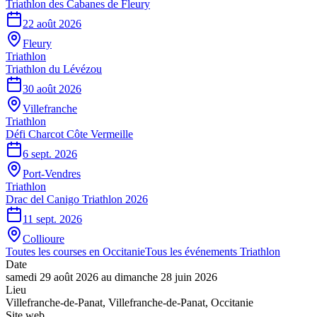
Triathlon des Cabanes de Fleury
22 août 2026
Fleury
Triathlon
Triathlon du Lévézou
30 août 2026
Villefranche
Triathlon
Défi Charcot Côte Vermeille
6 sept. 2026
Port-Vendres
Triathlon
Drac del Canigo Triathlon 2026
11 sept. 2026
Collioure
Toutes les courses en
Occitanie
Tous les événements
Triathlon
Date
samedi 29 août 2026
au
dimanche 28 juin 2026
Lieu
Villefranche-de-Panat
,
Villefranche-de-Panat
,
Occitanie
Site web