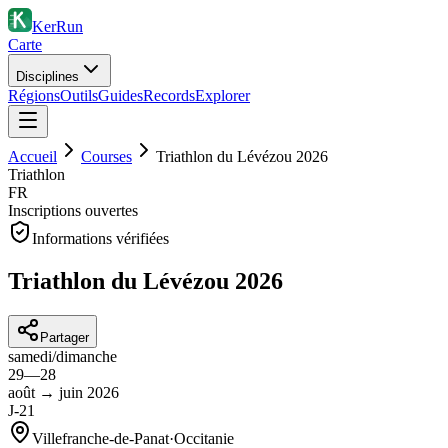
KerRun
Carte
Disciplines
Régions
Outils
Guides
Records
Explorer
Accueil
Courses
Triathlon du Lévézou 2026
Triathlon
FR
Inscriptions ouvertes
Informations vérifiées
Triathlon du Lévézou 2026
Partager
samedi
/
dimanche
29
—
28
août
→
juin
2026
J-21
Villefranche-de-Panat
·
Occitanie