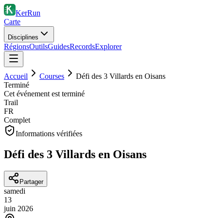
KerRun
Carte
Disciplines
Régions
Outils
Guides
Records
Explorer
Accueil
Courses
Défi des 3 Villards en Oisans
Terminé
Cet événement est terminé
Trail
FR
Complet
Informations vérifiées
Défi des 3 Villards en Oisans
Partager
samedi
13
juin
2026