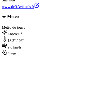
Site web
www.defi-3villards.fr
☀️ Météo
Météo du jour J
Ensoleillé
13.2
° /
26
°
9.6
km/h
0
mm