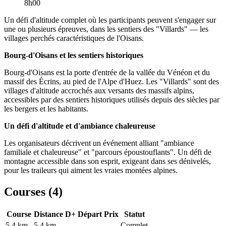
8h00
Un défi d'altitude complet où les participants peuvent s'engager sur
une ou plusieurs épreuves, dans les sentiers des "Villards" — les
villages perchés caractéristiques de l'Oisans.
Bourg-d'Oisans et les sentiers historiques
Bourg-d'Oisans est la porte d'entrée de la vallée du Vénéon et du
massif des Écrins, au pied de l'Alpe d'Huez. Les "Villards" sont des
villages d'altitude accrochés aux versants des massifs alpins,
accessibles par des sentiers historiques utilisés depuis des siècles par
les bergers et les habitants.
Un défi d'altitude et d'ambiance chaleureuse
Les organisateurs décrivent un événement alliant "ambiance
familiale et chaleureuse" et "parcours époustouflants". Un défi de
montagne accessible dans son esprit, exigeant dans ses dénivelés,
pour les traileurs qui aiment les vraies montées alpines.
Courses (
4
)
Course
Distance
D+
Départ
Prix
Statut
5.4 km
5.4
km
-
-
-
Complet