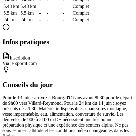
5.48 km
5.48
km
-
-
-
Complet
5.5 km
5.5
km
-
-
-
Complet
24 km
24
km
-
-
-
Complet
Infos pratiques
Inscription
Via le-sportif.com
Conseils du jour
Pour le 13 juin : arrivez à Bourg-d'Oisans avant 8h30 pour le départ
de 9h00 vers Villard-Reymond. Pour le 24 km du 14 juin : soyez
présents dès 7h30. Matériel indispensable : chaussures montagne,
veste imperméable, eau, alimentation, couverture de survie. Les
dénivelés de 900 à 2100 m D+ nécessitent une très bonne
préparation physique et une expérience des sentiers alpins. Ne pas
sous-estimer l'altitude et les conditions météo changeantes dans les
Écrins.