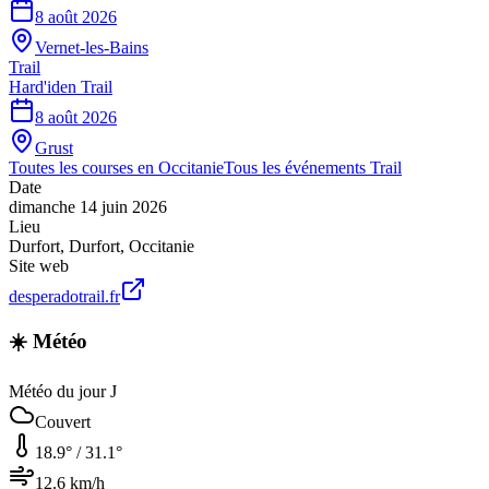
8 août 2026
Vernet-les-Bains
Trail
Hard'iden Trail
8 août 2026
Grust
Toutes les courses en
Occitanie
Tous les événements
Trail
Date
dimanche 14 juin 2026
Lieu
Durfort
,
Durfort
,
Occitanie
Site web
desperadotrail.fr
☀️ Météo
Météo du jour J
Couvert
18.9
° /
31.1
°
12.6
km/h