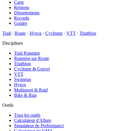
Carte
Régions
Départements
Records
Guides
Trail
·
Route
·
Hyrox
·
Cyclisme
·
VTT
·
Triathlon
Disciplines
Trail Running
Running sur Route
Triathlon
Cyclisme & Gravel
VTT
Swimrun
Hyrox
Multisport & Raid
Bike & Run
Outils
Tous les outils
Calculateur d'Allure
Simulateur de Performance
Calculateur de VMA