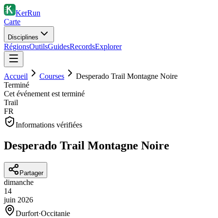
KerRun
Carte
Disciplines
Régions
Outils
Guides
Records
Explorer
Accueil
Courses
Desperado Trail Montagne Noire
Terminé
Cet événement est terminé
Trail
FR
Informations vérifiées
Desperado Trail Montagne Noire
Partager
dimanche
14
juin
2026
Durfort
·
Occitanie