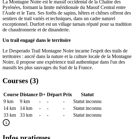
La Montagne Noire est le massif occidental de la Chaîne des
Pyrénées, formant la limite méridionale du Massif Central entre
l'Aude et le Tarn. Ses forêts de sapins, hêtres et chênes offrent des
sentiers de trail variés et techniques, dans un cadre naturel
exceptionnel. Durfort est un village tarnais réputé pour sa tradition
de chaudronnerie et de dinanderie.
Un trail engagé dans le territoire
Le Desperado Trail Montagne Noire incarne l'esprit des trails de
territoires : ancré dans la nature et la culture locale de la Montagne
Noire, il propose une expérience trail authentique dans l'un des
massifs les plus sauvages du Sud de la France.
Courses (
3
)
Course
Distance
D+
Départ
Prix
Statut
9 km
9
km
-
-
-
Statut inconnu
14 km
14
km
-
-
-
Statut inconnu
33 km
33
km
-
-
-
Statut inconnu
Infos pratiques