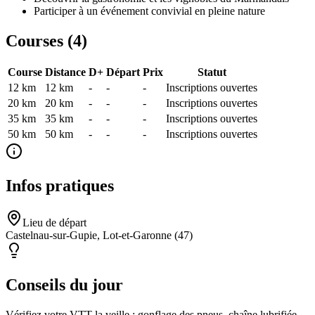
Participer à un événement convivial en pleine nature
Courses (
4
)
Course
Distance
D+
Départ
Prix
Statut
12 km
12
km
-
-
-
Inscriptions ouvertes
20 km
20
km
-
-
-
Inscriptions ouvertes
35 km
35
km
-
-
-
Inscriptions ouvertes
50 km
50
km
-
-
-
Inscriptions ouvertes
Infos pratiques
Lieu de départ
Castelnau-sur-Gupie, Lot-et-Garonne (47)
Conseils du jour
Vérifiez votre VTT la veille : gonflage des pneus, chaîne lubrifiée,