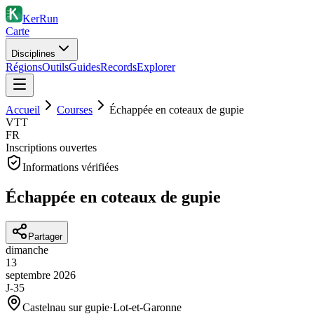
KerRun
Carte
Disciplines
Régions
Outils
Guides
Records
Explorer
Accueil
Courses
Échappée en coteaux de gupie
VTT
FR
Inscriptions ouvertes
Informations vérifiées
Échappée en coteaux de gupie
Partager
dimanche
13
septembre
2026
J-35
Castelnau sur gupie
·
Lot-et-Garonne