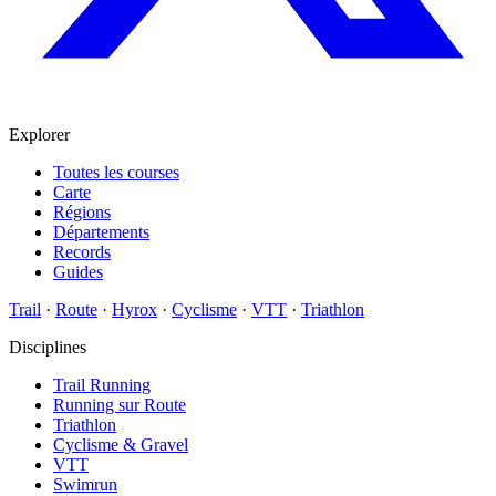
Explorer
Toutes les courses
Carte
Régions
Départements
Records
Guides
Trail
·
Route
·
Hyrox
·
Cyclisme
·
VTT
·
Triathlon
Disciplines
Trail Running
Running sur Route
Triathlon
Cyclisme & Gravel
VTT
Swimrun