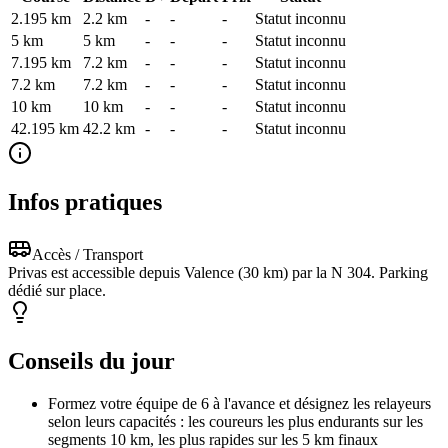
2.195 km
2.2
km
-
-
-
Statut inconnu
5 km
5
km
-
-
-
Statut inconnu
7.195 km
7.2
km
-
-
-
Statut inconnu
7.2 km
7.2
km
-
-
-
Statut inconnu
10 km
10
km
-
-
-
Statut inconnu
42.195 km
42.2
km
-
-
-
Statut inconnu
Infos pratiques
Accès / Transport
Privas est accessible depuis Valence (30 km) par la N 304. Parking
dédié sur place.
Conseils du jour
Formez votre équipe de 6 à l'avance et désignez les relayeurs
selon leurs capacités : les coureurs les plus endurants sur les
segments 10 km, les plus rapides sur les 5 km finaux