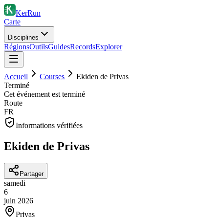
KerRun
Carte
Disciplines
Régions
Outils
Guides
Records
Explorer
Accueil
Courses
Ekiden de Privas
Terminé
Cet événement est terminé
Route
FR
Informations vérifiées
Ekiden de Privas
Partager
samedi
6
juin
2026
Privas