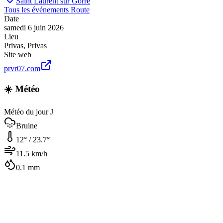
Saint Laurent sur Gorre
Tous les événements
Route
Date
samedi 6 juin 2026
Lieu
Privas
,
Privas
Site web
prvr07.com
☀️ Météo
Météo du jour J
Bruine
12
° /
23.7
°
11.5
km/h
0.1
mm