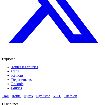
Explorer
Toutes les courses
Carte
Régions
Départements
Records
Guides
Trail
·
Route
·
Hyrox
·
Cyclisme
·
VTT
·
Triathlon
Disciplines