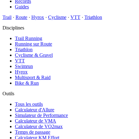
Records
Guides
Trail
·
Route
·
Hyrox
·
Cyclisme
·
VTT
·
Triathlon
Disciplines
Trail Running
Running sur Route
Triathlon
Cyclisme & Gravel
VTT
Swimrun
Hyrox
Multisport & Raid
Bike & Run
Outils
Tous les outils
Calculateur d'Allure
Simulateur de Performance
Calculateur de VMA
Calculateur de VO2max
Temps de passage
Calculateur KM Effort