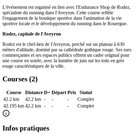
L'événement est organisé en lien avec l'Endurance Shop de Rodez,
spécialiste du running dans l'Aveyron. Cette course reflète
l'engagement de la boutique sportive dans l'animation de la vie
sportive locale et le développement du running dans le Rouergue.
Rodez, capitale de l'Aveyron
Rodez est le chef-lieu de l'Aveyron, perché sur un plateau à 630
mètres d'altitude, dominé par sa cathédrale gothique rouge. Ses rues
commerçantes et ses espaces publics offrent un cadre original pour
une course en soirée, avec la lumière de juin sur les toits en grès
rouge caractéristiques de la ville.
Courses (
2
)
Course
Distance
D+
Départ
Prix
Statut
42.2 km
42.2
km
-
-
-
Complet
42.195 km
42.2
km
-
-
-
Complet
Infos pratiques