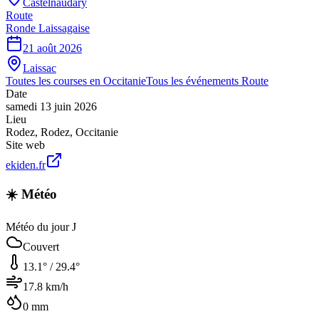
Castelnaudary
Route
Ronde Laissagaise
21 août 2026
Laissac
Toutes les courses en
Occitanie
Tous les événements
Route
Date
samedi 13 juin 2026
Lieu
Rodez
,
Rodez
,
Occitanie
Site web
ekiden.fr
☀️ Météo
Météo du jour J
Couvert
13.1
° /
29.4
°
17.8
km/h
0
mm