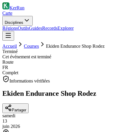
KerRun
Carte
Disciplines
Régions
Outils
Guides
Records
Explorer
Accueil
Courses
Ekiden Endurance Shop Rodez
Terminé
Cet événement est terminé
Route
FR
Complet
Informations vérifiées
Ekiden Endurance Shop Rodez
Partager
samedi
13
juin
2026